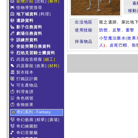
寵物介紹
[比較]
[夥伴]
索
怪物導覽搜尋
移動
地下城資料
[料理]
遺跡資料
出沒地區
龍之遺跡、萊比地
影子任務資料
使用技能
防禦
、
反擊
、
重擊
劇場任務資料
小型魔法藥水(效果3
訓練所資料
掉落物品
人
)
、
皮尾巴帽
、
骷
使徒突襲任務資料
烈焰見習騎士團資料
武器改造模擬
[細工]
武器聚能
[效果]
[材料]
製衣樣本
打鐵設計圖
可生產物品
料理食譜
角色稱號
食物效果
奇幻系列 - Fantasy
奇幻藝廊
[精華]
[廣場]
奇幻繪圖館
奇幻音樂廳