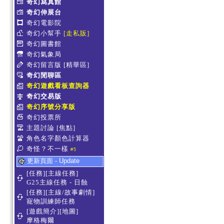
奇幻寫真館
奇幻伸展台
奇幻電影院
奇幻小幫手
[走私販]
奇幻圖書館
奇幻氣象局
奇幻留言版
[精華區]
奇幻閒聊區
奇幻遊戲看板查詢器
奇幻交易版
奇幻序號分享版
奇幻投票所
主題討論
[焦點]
角色名字顏色計算器
奇怪？不一樣
#5
更新頁面 - Update
[任務][主線任務]
G25主線任務 - 日蝕
[任務][主線/故事劇情]
寵物訓練師任務
[遊戲簡介][地圖]
摩格梅爾