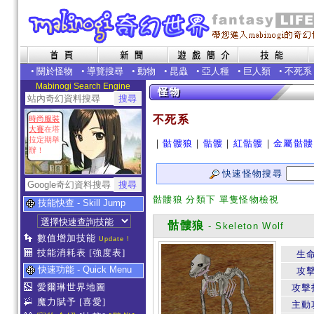
•
關於怪物
•
導覽搜尋
•
動物
•
昆蟲
•
亞人種
•
巨人類
•
不死系
Mabinogi Search Engine
不死系
時尚服裝
大賽
在塔
拉定期舉
｜
骷髏狼
｜
骷髏
｜
紅骷髏
｜
金屬骷髏
辦！
快速怪物搜尋
骷髏狼 分類下 單隻怪物檢視
技能快查 - Skill Jump
骷髏狼
- Skeleton Wolf
數值增加技能
Update !
技能消耗表
[強度表]
生
快速功能 - Quick Menu
攻
愛爾琳世界地圖
攻擊
魔力賦予
[喜愛]
主動