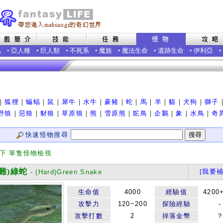
蟲
•
亞人種
•
巨人類
•
不死系
•
魔族
•
魔法生命
•
遺跡生命
•
伊利亞
•
｜
狐狸
｜
蝙蝠
｜
鼠
｜
犀牛
｜
水牛
｜
豪豬
｜
蛇
｜
馬
｜
羊
｜
貓
｜
犬狗
｜
獅子
野狼
｜
惡狼
｜
豺狼
｜
草原狼
｜
熊
｜
雪原熊
｜
鴕鳥
｜
企鵝
｜
象
｜
水鳥
｜
奇
快速怪物搜尋
類下 單隻怪物檢視
難)綠蛇
[我要補
- (Hard)Green Snake
生命值
4000
經驗值
4200
攻擊力
120~200
探險經驗
-
攻擊打數
2
掉落金幣