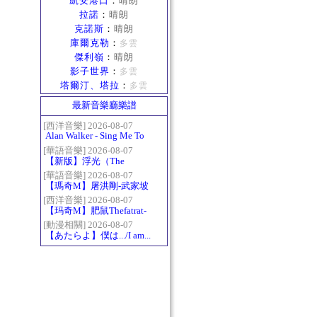
凱安港口
：
晴朗
拉諾
：
晴朗
克諾斯
：
晴朗
庫爾克勒
：
多雲
傑利嶺
：
晴朗
影子世界
：
多雲
塔爾汀、塔拉
：
多雲
最新音樂廳樂譜
[西洋音樂] 2026-08-07
Alan Walker - Sing Me To
Sleep
[華語音樂] 2026-08-07
【新版】浮光（The
History）：六和弦
[華語音樂] 2026-08-07
【瑪奇M】屠洪剛-武家坡
2021
[西洋音樂] 2026-08-07
【玛奇M】肥鼠Thefatrat-
Monody
[動漫相關] 2026-08-07
【あたらよ】僕は.../I am...
（我內心的糟糕念頭/僕の
心のヤバイやつ第二季
OP）