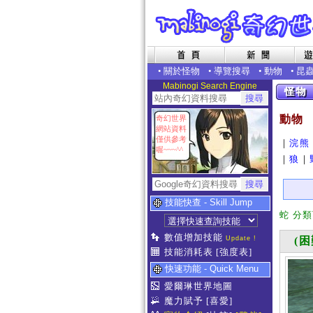
•
關於怪物
•
導覽搜尋
•
動物
•
昆
Mabinogi Search Engine
動物
奇幻世界
網站資料
僅供參考
｜
浣熊
喔~~~^^
｜
狼
｜
技能快查 - Skill Jump
蛇 分
數值增加技能
Update !
(困
技能消耗表
[強度表]
快速功能 - Quick Menu
愛爾琳世界地圖
魔力賦予
[喜愛]