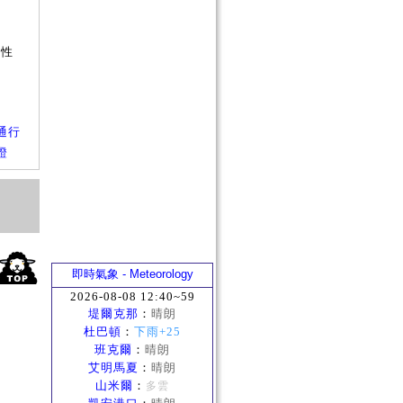
否
短
屬性
通行
證
即時氣象 - Meteorology
2026-08-08 12:40~59
堤爾克那
：
晴朗
杜巴頓
：
下雨+25
班克爾
：
晴朗
艾明馬夏
：
晴朗
山米爾
：
多雲