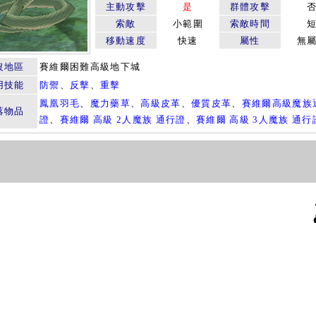
主動攻擊
是
群體攻擊
索敵
小範圍
索敵時間
移動速度
快速
屬性
無
沒地區
賽維爾困難高級地下城
用技能
防禦
、
反擊
、
重擊
鳳凰羽毛
、
魔力藥草
、
高級皮革
、
優質皮革
、
賽維爾高級魔族
落物品
證
、
賽維爾 高級 2人魔族 通行證
、
賽維爾 高級 3人魔族 通行