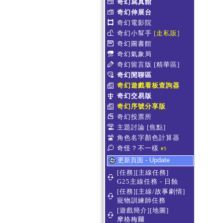
奇幻寫真館
奇幻伸展台
奇幻電影院
奇幻小幫手
[走私販]
奇幻圖書館
奇幻氣象局
奇幻留言版
[精華區]
奇幻閒聊區
奇幻遊戲看板查詢器
奇幻交易版
奇幻序號分享版
奇幻投票所
主題討論
[焦點]
角色名字顏色計算器
奇怪？不一樣
#5
更新頁面 - Update
[任務][主線任務]
G25主線任務 - 日蝕
[任務][主線/故事劇情]
寵物訓練師任務
[遊戲簡介][地圖]
摩格梅爾