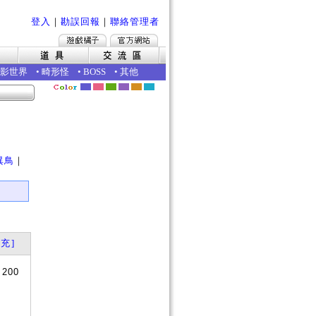
登入
｜
勘誤回報
｜
聯絡管理者
影世界
•
畸形怪
•
BOSS
•
其他
｜
異鳥
｜
充]
+200
？