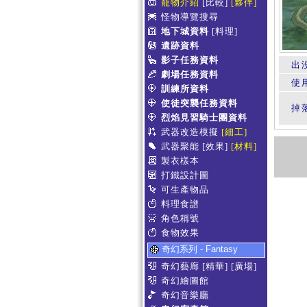
寵物介紹
[比較]
[夥伴]
怪物導覽搜尋
地下城資料
[料理]
遺跡資料
影子任務資料
出
劇場任務資料
使
訓練所資料
使徒突襲任務資料
掉
烈焰見習騎士團資料
武器改造模擬
[細工]
武器聚能
[效果]
[材料]
製衣樣本
打鐵設計圖
可生產物品
料理食譜
角色稱號
食物效果
奇幻系列 - Fantasy
奇幻藝廊
[精華]
[廣場]
奇幻繪圖館
奇幻音樂廳