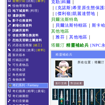
寵物介紹
[比較]
[夥伴]
克勒]科爾
｜
怪物導覽搜尋
｜
[克諾斯]希里原生態保
地下城資料
[料理]
｜
[傑利嶺]凱麗達營地
｜
遺跡資料
貝爾法斯特島
影子任務資料
｜
貝爾法斯特轄區
｜
斯卡
劇場任務資料
訓練所資料
其他地區
使徒突襲任務資料
｜
雅芬
｜
其他地區
｜
烈焰見習騎士團資料
塔爾汀
精靈補給兵
[NPC
武器改造模擬
[細工]
武器聚能
[效果]
[材料]
精靈補給兵
製衣樣本
打鐵設計圖
所在位置：塔爾汀 
可生產物品
料理食譜
角色稱號
食物效果
進行交易
對話結束
奇幻系列 - Fantasy
奇幻藝廊
[精華]
[廣場]
奇幻繪圖館
奇幻音樂廳