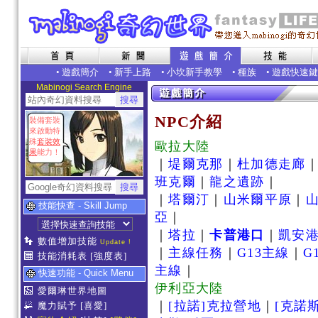
•
遊戲簡介
•
新手上路
•
小坎新手教學
•
種族
•
遊戲快速鍵
Mabinogi Search Engine
NPC介紹
裝備套裝
來啟動特
殊
套裝效
歐拉大陸
果
能力！
｜
堤爾克那
｜
杜加德走廊
班克爾
｜
龍之遺跡
｜
｜
塔爾汀
｜
山米爾平原
｜
技能快查 - Skill Jump
亞
｜
｜
塔拉
｜
卡普港口
｜
凱安
數值增加技能
Update !
｜
主線任務
｜
G13主線
｜
G
技能消耗表
[強度表]
主線
｜
快速功能 - Quick Menu
伊利亞大陸
愛爾琳世界地圖
｜
[拉諾]克拉營地
｜
[克諾
魔力賦予
[喜愛]