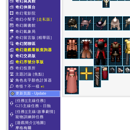
奇幻寫真館
奇幻伸展台
奇幻電影院
奇幻小幫手
[走私販]
奇幻圖書館
奇幻氣象局
奇幻留言版
[精華區]
奇幻閒聊區
奇幻遊戲看板查詢器
奇幻交易版
奇幻序號分享版
奇幻投票所
主題討論
[焦點]
角色名字顏色計算器
奇怪？不一樣
#5
更新頁面 - Update
[任務][主線任務]
G25主線任務 - 日蝕
[任務][主線/故事劇情]
寵物訓練師任務
[遊戲簡介][地圖]
摩格梅爾