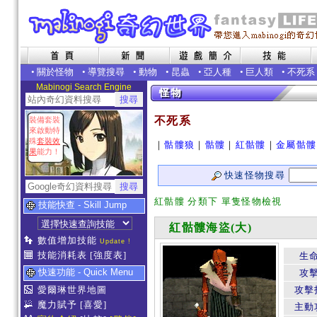
•
關於怪物
•
導覽搜尋
•
動物
•
昆蟲
•
亞人種
•
巨人類
•
不死系
Mabinogi Search Engine
不死系
裝備套裝
來啟動特
殊
套裝效
｜
骷髏狼
｜
骷髏
｜
紅骷髏
｜
金屬骷髏
果
能力！
快速怪物搜尋
紅骷髏 分類下 單隻怪物檢視
技能快查 - Skill Jump
紅骷髏海盜(大)
數值增加技能
Update !
技能消耗表
[強度表]
生
快速功能 - Quick Menu
攻
愛爾琳世界地圖
攻擊
魔力賦予
[喜愛]
主動