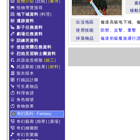
寵物介紹
[比較]
[夥伴]
索
怪物導覽搜尋
移動
地下城資料
[料理]
遺跡資料
出沒地區
倫達高級地下城、
影子任務資料
使用技能
防禦
、
反擊
、
重擊
劇場任務資料
掉落物品
倫達初級魔族通行
訓練所資料
使徒突襲任務資料
烈焰見習騎士團資料
武器改造模擬
[細工]
武器聚能
[效果]
[材料]
製衣樣本
打鐵設計圖
可生產物品
料理食譜
角色稱號
食物效果
奇幻系列 - Fantasy
奇幻藝廊
[精華]
[廣場]
奇幻繪圖館
奇幻音樂廳