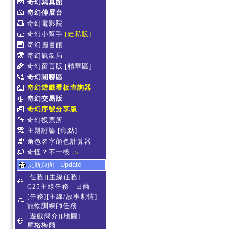
奇幻寫真館
奇幻伸展台
奇幻電影院
奇幻小幫手
[走私販]
奇幻圖書館
奇幻氣象局
奇幻留言版
[精華區]
奇幻閒聊區
奇幻遊戲看板查詢器
奇幻交易版
奇幻序號分享版
奇幻投票所
主題討論
[焦點]
角色名字顏色計算器
奇怪？不一樣
#5
更新頁面 - Update
[任務][主線任務]
G25主線任務 - 日蝕
[任務][主線/故事劇情]
寵物訓練師任務
[遊戲簡介][地圖]
摩格梅爾