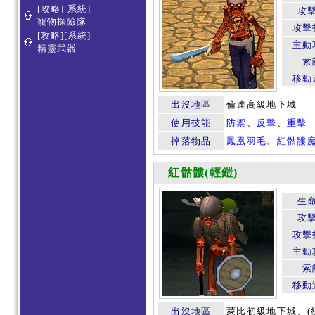
[攻略][系統]
攻
寵物探險隊
攻擊
[攻略][系統]
主動
精靈武器
索
移動
出沒地區
倫達高級地下城
使用技能
防禦
、
反擊
、
重擊
掉落物品
鳳凰羽毛
、
紅骷髏
紅骷髏(輕鎧)
生
攻
攻擊
主動
索
移動
出沒地區
萊比初級地下城、(