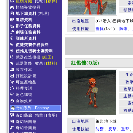
寵物介紹
[比較]
[夥伴]
索
怪物導覽搜尋
移動
地下城資料
[料理]
遺跡資料
出沒地區
(G3潛入)巴爾地下
影子任務資料
使用技能
抵抗
(Lv1)、
防禦
、
劇場任務資料
訓練所資料
使徒突襲任務資料
烈焰見習騎士團資料
武器改造模擬
[細工]
紅骷髏(Q版)
武器聚能
[效果]
[材料]
製衣樣本
生
打鐵設計圖
攻
可生產物品
料理食譜
攻擊
角色稱號
主動
食物效果
索
奇幻系列 - Fantasy
移動
奇幻藝廊
[精華]
[廣場]
出沒地區
萊比地下城
奇幻繪圖館
奇幻音樂廳
使用技能
防禦
、
反擊
、
重擊