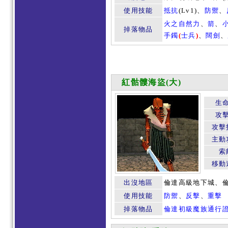
使用技能
抵抗
(Lv1)、
防禦
、
火之自然力
、
箭
、
掉落物品
手鐲
(
士兵
)
、
闊劍
、
紅骷髏海盜(大)
生
攻
攻擊
主動
索
移動
出沒地區
倫達高級地下城、
使用技能
防禦
、
反擊
、
重擊
掉落物品
倫達初級魔族通行