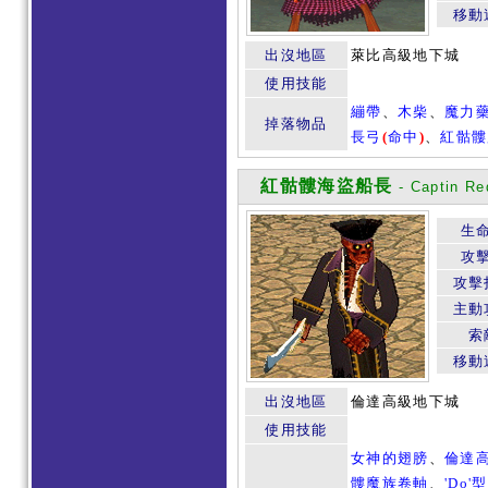
移動
出沒地區
萊比高級地下城
使用技能
繃帶
、
木柴
、
魔力
掉落物品
長弓
(
命中
)
、
紅骷髏
紅骷髏海盜船長
- Captin Re
生
攻
攻擊
主動
索
移動
出沒地區
倫達高級地下城
使用技能
女神的翅膀
、
倫達
髏魔族卷軸
、
'Do'