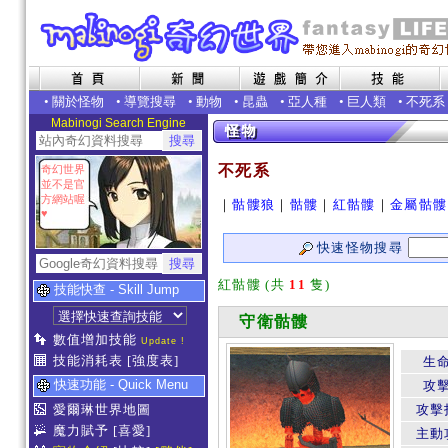
•
關於怪物
•
導覽搜尋
•
動物
•
昆蟲
•
亞人種
•
巨人類
•
不死系
Mabinogi Search Engine
不死系
奇幻世界
並不是官
方網站喔
｜
骷髏狼
｜
骷髏
｜
紅骷髏
｜
金屬骷髏
♥
快速怪物搜尋
紅骷髏 (共
11
隻)
技能快查 - Skill Jump
守衛骷髏
數值增加技能
Update !
技能消耗表
[強度表]
生
快速功能 - Quick Menu
攻
愛爾琳世界地圖
攻擊
魔力賦予
[喜愛]
主動