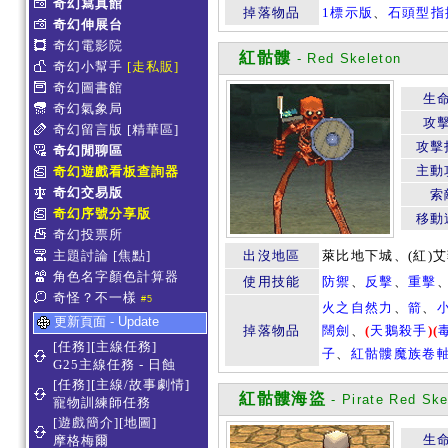
奇幻寫真館
掉落物品
1標示版
、
石頭型指
奇幻伸展台
奇幻電影院
紅骷髏
- Red Skeleton
奇幻小幫手
[走私販]
奇幻圖書館
生
奇幻氣象局
攻
奇幻留言版
[精華區]
攻擊
奇幻閒聊區
主動
奇幻遊戲看板查詢器
奇幻交易版
索
奇幻序號分享版
移動
奇幻投票所
主題討論
[焦點]
出沒地區
萊比地下城、(紅)
角色名字顏色計算器
使用技能
防禦
、
反擊
、
重擊
奇怪？不一樣
#5
火之自然力
、
箭
、
更新頁面 - Update
掉落物品
闊劍
、
(
天鵝殺手
)
(
[任務][主線任務]
子
、
紅骷髏魔族卷
G25主線任務 - 日蝕
[任務][主線/故事劇情]
紅骷髏海盜
- Pirate Red Ske
寵物訓練師任務
[遊戲簡介][地圖]
生
摩格梅爾