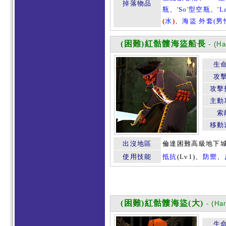
掉落物品
瓶
、
'So'型空瓶
、
'
(
水
)
、
海盜 外套(男
(困難)紅骷髏海盜船長
- (Ha
生
攻
攻擊
主動
索
移動
出沒地區
倫達困難高級地下
使用技能
抵抗
(Lv1)、
防禦
、
(困難)紅骷髏海盜(大)
- (Har
生