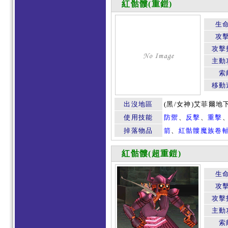
紅骷髏(重鎧)
生
攻
攻擊
主動
索
移動
出沒地區
(黑/女神)艾菲爾地
使用技能
防禦
、
反擊
、
重擊
掉落物品
箭
、
紅骷髏魔族卷
紅骷髏(超重鎧)
生
攻
攻擊
主動
索