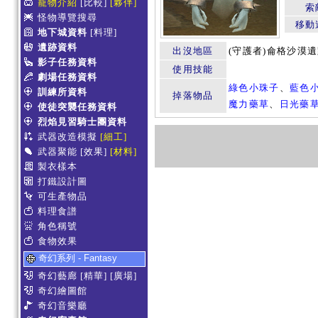
寵物介紹
[比較]
[夥伴]
索
怪物導覽搜尋
移動
地下城資料
[料理]
遺跡資料
出沒地區
(守護者)侖格沙漠
影子任務資料
使用技能
劇場任務資料
綠色小珠子
、
藍色
訓練所資料
掉落物品
魔力藥草
、
日光藥
使徒突襲任務資料
烈焰見習騎士團資料
武器改造模擬
[細工]
武器聚能
[效果]
[材料]
製衣樣本
打鐵設計圖
可生產物品
料理食譜
角色稱號
食物效果
奇幻系列 - Fantasy
奇幻藝廊
[精華]
[廣場]
奇幻繪圖館
奇幻音樂廳