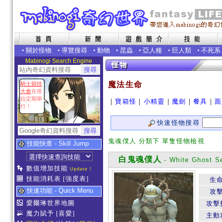
•
關於怪物
•
導覽搜尋
•
動物
•
昆蟲
•
亞人種
•
巨人類
•
不死系
Mabinogi Search Engine
魔法生命
騎士競技
大會
在塔
拉定期舉
｜
寶箱怪
｜
小精靈
｜
魔劍
｜
餐具
｜
面
行！
快速怪物搜尋
鬼魂僕人 分類下 單隻怪物檢視
技能快查 - Skill Jump
白鬼魂僕人
- White Ghost S
數值增加技能
Update !
技能消耗表
[強度表]
生
快速功能 - Quick Menu
攻
愛爾琳世界地圖
攻擊
魔力賦予
[喜愛]
主動