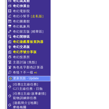
奇幻寫真館
奇幻伸展台
奇幻電影院
奇幻小幫手
[走私販]
奇幻圖書館
奇幻氣象局
奇幻留言版
[精華區]
奇幻閒聊區
奇幻遊戲看板查詢器
奇幻交易版
奇幻序號分享版
奇幻投票所
主題討論
[焦點]
角色名字顏色計算器
奇怪？不一樣
#5
更新頁面 - Update
[任務][主線任務]
G25主線任務 - 日蝕
[任務][主線/故事劇情]
寵物訓練師任務
[遊戲簡介][地圖]
摩格梅爾