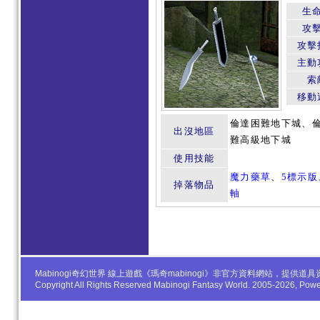
生
攻
攻擊
主動
索
移動
倫達困難地下城、
出沒地區
難高級地下城
使用技能
魔力藥草
、
5標示版
掉落物品
軸
Mabinogi奇幻世界 線上遊戲《瑪奇mabinogi》非官方資料網站，
Copyright All Rights Reserved Mabinogi Fantasy World. 2005-2026, Po