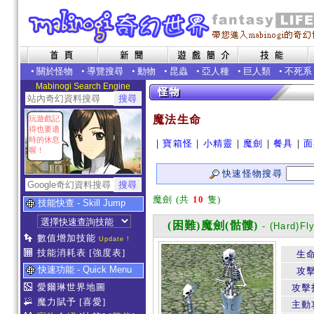
•
關於怪物
•
導覽搜尋
•
動物
•
昆蟲
•
亞人種
•
巨人類
•
不死系
Mabinogi Search Engine
魔法生命
玩遊戲記
得也要適
時的休息
｜
寶箱怪
｜
小精靈
｜
魔劍
｜
餐具
｜
面
喔！
快速怪物搜尋
魔劍 (共
10
隻)
技能快查 - Skill Jump
(困難)魔劍(骷髏)
- (Hard)Fl
數值增加技能
Update !
技能消耗表
[強度表]
生
快速功能 - Quick Menu
攻
愛爾琳世界地圖
攻擊
魔力賦予
[喜愛]
主動