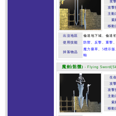
攻
攻擊
主動
索
移動
出沒地區
倫達地下城、倫達
使用技能
防禦
、
反擊
、
重擊
魔力藥草
、
5標示版
掉落物品
軸
魔劍(骷髏)
- Flying Sword(S
生
攻
攻擊
主動
索
移動