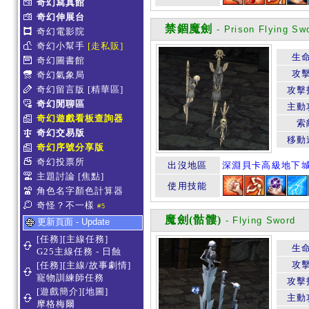
奇幻寫真館
奇幻伸展台
禁錮魔劍
- Prison Flying Sw
奇幻電影院
奇幻小幫手
[走私販]
生
奇幻圖書館
攻
奇幻氣象局
奇幻留言版
[精華區]
攻擊
奇幻閒聊區
主動
奇幻遊戲看板查詢器
索
奇幻交易版
移動
奇幻序號分享版
奇幻投票所
出沒地區
深淵貝卡高級地下
主題討論
[焦點]
使用技能
角色名字顏色計算器
奇怪？不一樣
#5
魔劍(骷髏)
- Flying Sword
更新頁面 - Update
[任務][主線任務]
生
G25主線任務 - 日蝕
攻
[任務][主線/故事劇情]
寵物訓練師任務
攻擊
[遊戲簡介][地圖]
主動
摩格梅爾