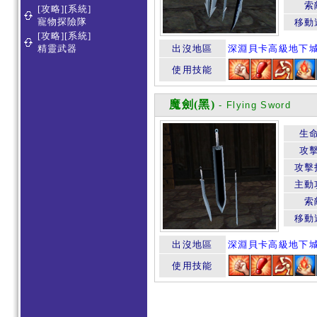
索
[攻略][系統]
寵物探險隊
移動
[攻略][系統]
精靈武器
出沒地區
深淵貝卡高級地下
使用技能
魔劍(黑)
- Flying Sword
生
攻
攻擊
主動
索
移動
出沒地區
深淵貝卡高級地下
使用技能