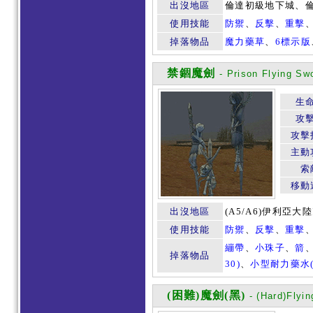
出沒地區
倫達初級地下城、倫達
使用技能
防禦
、
反擊
、
重擊
掉落物品
魔力藥草
、
6標示版
禁錮魔劍
- Prison Flying Sw
生
攻
攻擊
主動
索
移動
出沒地區
(A5/A6)伊利亞
使用技能
防禦
、
反擊
、
重擊
繃帶
、
小珠子
、
箭
掉落物品
30)
、
小型耐力藥水(
(困難)魔劍(黑)
- (Hard)Flyin