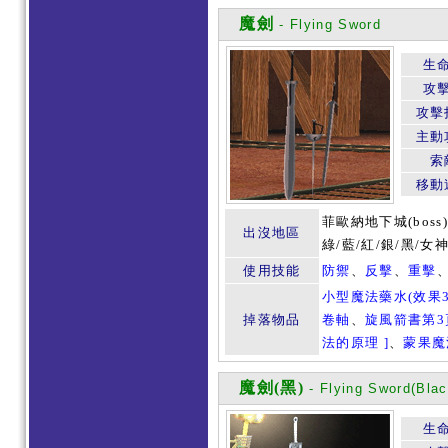
魔劍
- Flying Sword
生
攻
攻擊
主動
索
移動
菲歐納地下城(
bos
出沒地區
綠/藍/紅/銀/黑/
使用技能
防禦
、
反擊
、
重擊
小型魔法藥水(效果3
掉落物品
卷軸
、
旋風箭書第3
法的原理 ]
、
蒙果魔
魔劍(黑)
- Flying Sword(Blac
生