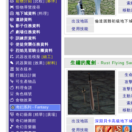
寵物介紹
[比較]
[夥伴]
索
怪物導覽搜尋
移動
地下城資料
[料理]
遺跡資料
出沒地區
倫達困難初級地下城、
影子任務資料
使用技能
劇場任務資料
訓練所資料
使徒突襲任務資料
烈焰見習騎士團資料
武器改造模擬
[細工]
生鏽的魔劍
武器聚能
[效果]
[材料]
- Rust Flying Sw
製衣樣本
生
打鐵設計圖
可生產物品
攻
料理食譜
攻擊
角色稱號
主動
食物效果
索
奇幻系列 - Fantasy
移動
奇幻藝廊
[精華]
[廣場]
奇幻繪圖館
出沒地區
深淵貝卡高級地下
奇幻音樂廳
使用技能