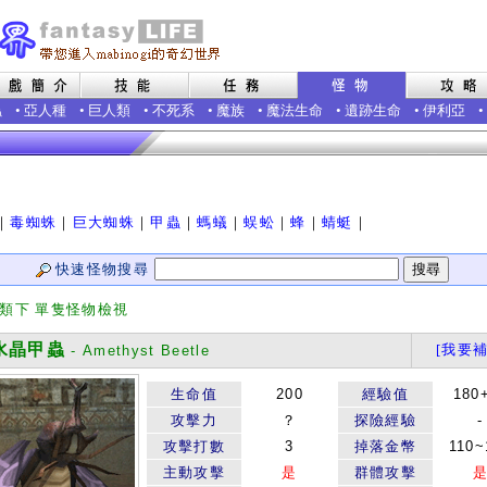
蟲
•
亞人種
•
巨人類
•
不死系
•
魔族
•
魔法生命
•
遺跡生命
•
伊利亞
•
｜
毒蜘蛛
｜
巨大蜘蛛
｜
甲蟲
｜
螞蟻
｜
蜈蚣
｜
蜂
｜
蜻蜓
｜
快速怪物搜尋
分類下 單隻怪物檢視
晶甲蟲
[我要補
- Amethyst Beetle
生命值
200
經驗值
180
攻擊力
？
探險經驗
-
攻擊打數
3
掉落金幣
110~
主動攻擊
是
群體攻擊