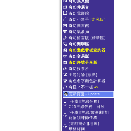
奇幻寫真館
奇幻伸展台
奇幻電影院
奇幻小幫手
[走私販]
奇幻圖書館
奇幻氣象局
奇幻留言版
[精華區]
奇幻閒聊區
奇幻遊戲看板查詢器
奇幻交易版
奇幻序號分享版
奇幻投票所
主題討論
[焦點]
角色名字顏色計算器
奇怪？不一樣
#5
更新頁面 - Update
[任務][主線任務]
G25主線任務 - 日蝕
[任務][主線/故事劇情]
寵物訓練師任務
[遊戲簡介][地圖]
摩格梅爾