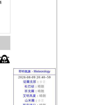
通
？
即時氣象 - Meteorology
2026-08-09 20:40~59
堤爾克那
：
多雲
杜巴頓
：
晴朗
班克爾
：
晴朗
艾明馬夏
：
晴朗
山米爾
：
多雲