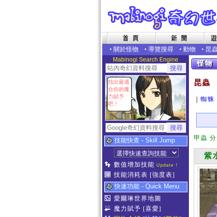
•
關於怪物
•
導覽搜尋
•
動物
•
昆
Mabinogi Search Engine
昆蟲
找出最適
合你的魔
力賦予
｜
蜘蛛
吧！
甲蟲 
技能快查 - Skill Jump
紫水
數值增加技能
Update !
技能消耗表
[強度表]
快速功能 - Quick Menu
愛爾琳世界地圖
魔力賦予
[喜愛]