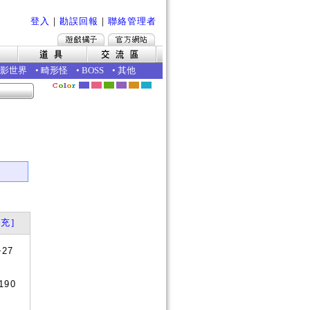
登入
｜
勘誤回報
｜
聯絡管理者
影世界
•
畸形怪
•
BOSS
•
其他
充]
+27
190
是