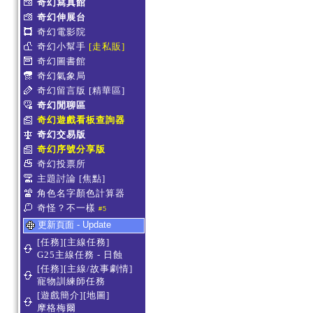
奇幻寫真館
奇幻伸展台
奇幻電影院
奇幻小幫手
[走私販]
奇幻圖書館
奇幻氣象局
奇幻留言版
[精華區]
奇幻閒聊區
奇幻遊戲看板查詢器
奇幻交易版
奇幻序號分享版
奇幻投票所
主題討論
[焦點]
角色名字顏色計算器
奇怪？不一樣
#5
更新頁面 - Update
[任務][主線任務]
G25主線任務 - 日蝕
[任務][主線/故事劇情]
寵物訓練師任務
[遊戲簡介][地圖]
摩格梅爾