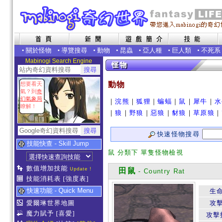
•
關於怪物
•
導覽搜尋
•
動物
•
昆蟲
•
亞人種
•
巨人類
•
不死系
Mabinogi Search Engine
動物
想要看天
氣？到
奇
幻氣象局
｜
浣熊
｜
狐狸
｜
蝙蝠
｜
鼠
｜
犀牛
｜
水
瞭解！
｜
狼
｜
野狼
｜
惡狼
｜
豺狼
｜
草原狼
｜
快速怪物搜尋
技能快查 - Skill Jump
鼠 分類下 單隻怪物檢視
數值增加技能
Update !
田鼠
- Country Rat
技能消耗表
[強度表]
快速功能 - Quick Menu
生
愛爾琳世界地圖
攻
魔力賦予
[喜愛]
攻擊