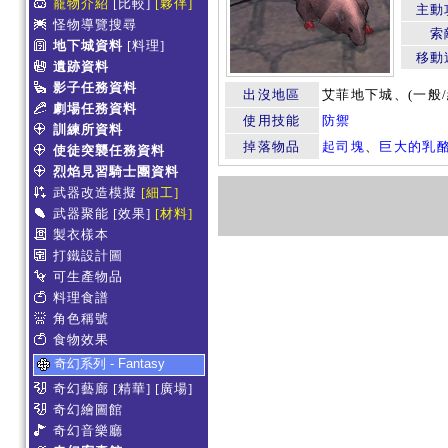
寵物介紹
[比較]
[夥伴]
主動
怪物導覽搜尋
索
地下城資料
[料理]
移動
遺跡資料
影子任務資料
出沒地區
艾菲地下城、(一般
劇場任務資料
使用技能
防禦
訓練所資料
掉落物品
起司塊
、
巨大的乳
使徒突襲任務資料
烈焰見習騎士團資料
武器改造模擬
[細工]
武器聚能
[效果]
[材料]
製衣樣本
打鐵設計圖
可生產物品
料理食譜
角色稱號
食物效果
奇幻系列 - Fantasy
奇幻藝廊
[精華]
[廣場]
奇幻繪圖館
奇幻音樂廳