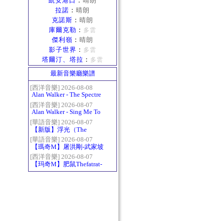
凱安港口
：
晴朗
拉諾
：
晴朗
克諾斯
：
晴朗
庫爾克勒
：
多雲
傑利嶺
：
晴朗
影子世界
：
多雲
塔爾汀、塔拉
：
多雲
最新音樂廳樂譜
[西洋音樂] 2026-08-08
Alan Walker - The Spectre
[西洋音樂] 2026-08-07
Alan Walker - Sing Me To
Sleep
[華語音樂] 2026-08-07
【新版】浮光（The
History）：六和弦
[華語音樂] 2026-08-07
【瑪奇M】屠洪剛-武家坡
2021
[西洋音樂] 2026-08-07
【玛奇M】肥鼠Thefatrat-
Monody