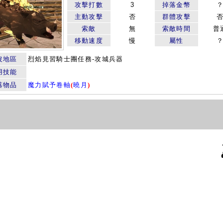
攻擊打數
3
掉落金幣
主動攻擊
否
群體攻擊
索敵
無
索敵時間
普
移動速度
慢
屬性
沒地區
烈焰見習騎士團任務-攻城兵器
用技能
落物品
魔力賦予卷軸
(
曉月
)