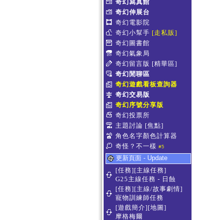
奇幻寫真館
奇幻伸展台
奇幻電影院
奇幻小幫手
[走私販]
奇幻圖書館
奇幻氣象局
奇幻留言版
[精華區]
奇幻閒聊區
奇幻遊戲看板查詢器
奇幻交易版
奇幻序號分享版
奇幻投票所
主題討論
[焦點]
角色名字顏色計算器
奇怪？不一樣
#5
更新頁面 - Update
[任務][主線任務]
G25主線任務 - 日蝕
[任務][主線/故事劇情]
寵物訓練師任務
[遊戲簡介][地圖]
摩格梅爾