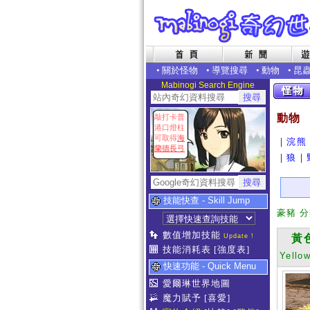
•
關於怪物
•
導覽搜尋
•
動物
•
昆
Mabinogi Search Engine
動物
敲打卡普
港口燈柱
可取得
海
｜
浣熊
蘭德長弓
｜
狼
｜
技能快查 - Skill Jump
豪豬 
數值增加技能
Update !
黃色
技能消耗表
[強度表]
Yello
快速功能 - Quick Menu
愛爾琳世界地圖
魔力賦予
[喜愛]