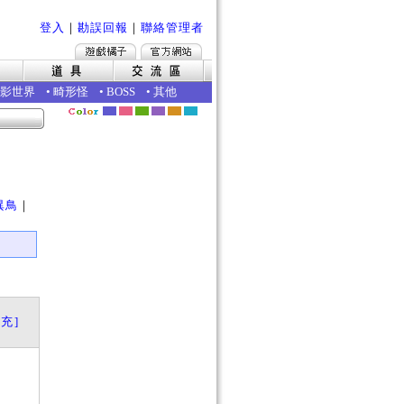
登入
｜
勘誤回報
｜
聯絡管理者
影世界
•
畸形怪
•
BOSS
•
其他
｜
異鳥
｜
充]
？