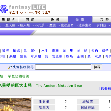
蟲
•
亞人種
•
巨人類
•
不死系
•
魔族
•
魔法生命
•
遺跡生命
•
伊利亞
•
｜
狐狸
｜
蝙蝠
｜
鼠
｜
犀牛
｜
水牛
｜
豪豬
｜
蛇
｜
馬
｜
羊
｜
貓
｜
犬狗
｜
獅子
野狼
｜
惡狼
｜
豺狼
｜
草原狼
｜
熊
｜
雪原熊
｜
鴕鳥
｜
企鵝
｜
象
｜
水鳥
｜
奇
快速怪物搜尋
分類下 單隻怪物檢視
異變的巨大山豬
- The Ancient Mutation Boar
[我要補
w
生命值
？
經驗值
攻擊力
？
探險經驗
-