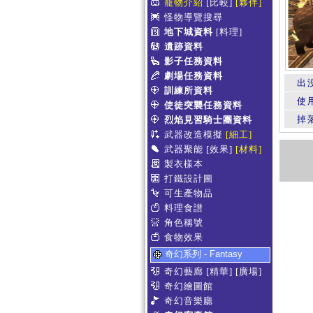
寵物介紹
[比較]
[夥伴]
怪物導覽搜尋
地下城資料
[料理]
遺跡資料
影子任務資料
劇場任務資料
出
訓練所資料
使
使徒突襲任務資料
掉
烈焰見習騎士團資料
武器改造模擬
[細工]
武器聚能
[效果]
[材料]
製衣樣本
打鐵設計圖
可生產物品
料理食譜
角色稱號
食物效果
奇幻系列 - Fantasy
奇幻藝廊
[精華]
[廣場]
奇幻繪圖館
奇幻音樂廳