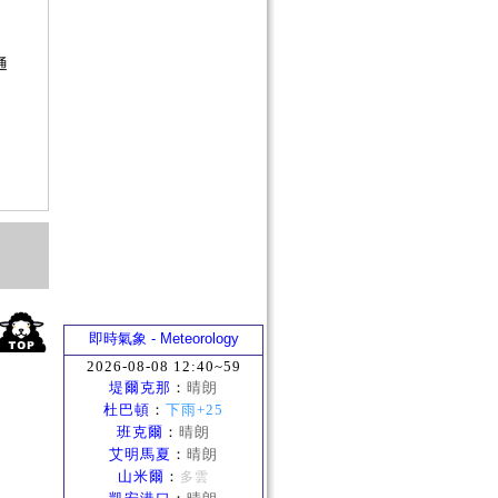
？
否
通
？
即時氣象 - Meteorology
2026-08-08 12:40~59
堤爾克那
：
晴朗
杜巴頓
：
下雨+25
班克爾
：
晴朗
艾明馬夏
：
晴朗
山米爾
：
多雲