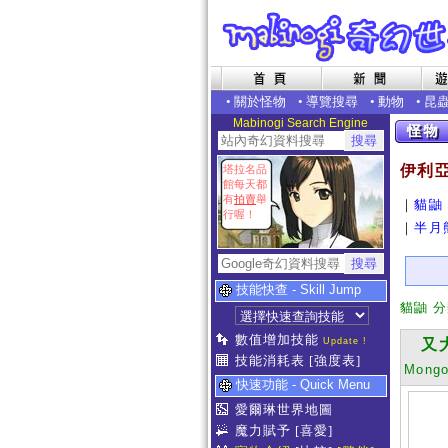
•
關於怪物
•
導覽搜尋
•
動物
•
昆
Mabinogi Search Engine
伊利
塔拉名品
館每天都
有
拍賣
舉
｜
貓鼬
行喔！
｜
半月
技能快查 - Skill Jump
貓鼬 
數值增加技能
Update !
又大
技能消耗表
[強度表]
Mong
快速功能 - Quick Menu
愛爾琳世界地圖
魔力賦予
[喜愛]