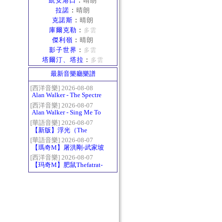
凱安港口
：
晴朗
拉諾
：
晴朗
克諾斯
：
晴朗
庫爾克勒
：
多雲
傑利嶺
：
晴朗
影子世界
：
多雲
塔爾汀、塔拉
：
多雲
最新音樂廳樂譜
[西洋音樂] 2026-08-08
Alan Walker - The Spectre
[西洋音樂] 2026-08-07
Alan Walker - Sing Me To
Sleep
[華語音樂] 2026-08-07
【新版】浮光（The
History）：六和弦
[華語音樂] 2026-08-07
【瑪奇M】屠洪剛-武家坡
2021
[西洋音樂] 2026-08-07
【玛奇M】肥鼠Thefatrat-
Monody