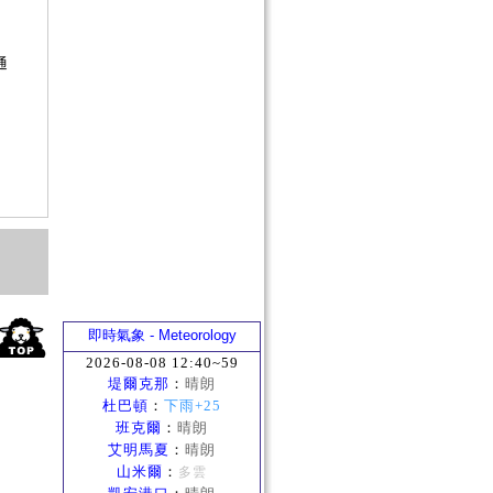
？
否
通
？
即時氣象 - Meteorology
2026-08-08 12:40~59
堤爾克那
：
晴朗
杜巴頓
：
下雨+25
班克爾
：
晴朗
艾明馬夏
：
晴朗
山米爾
：
多雲