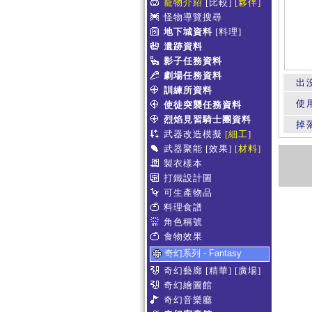
寵物介紹
[比較]
[夥伴]
怪物導覽搜尋
地下城資料
[料理]
遺跡資料
影子任務資料
劇場任務資料
出
訓練所資料
使
使徒突襲任務資料
烈焰見習騎士團資料
掉
武器改造模擬
[細工]
武器聚能
[效果]
[材料]
製衣樣本
打鐵設計圖
可生產物品
料理食譜
角色稱號
食物效果
奇幻系列 - Fantasy
奇幻藝廊
[精華]
[廣場]
奇幻繪圖館
奇幻音樂廳