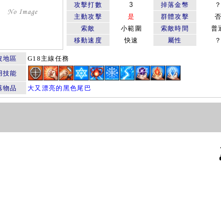
攻擊打數
3
掉落金幣
主動攻擊
是
群體攻擊
索敵
小範圍
索敵時間
普
移動速度
快速
屬性
沒地區
G18主線任務
用技能
落物品
大又漂亮的黑色尾巴