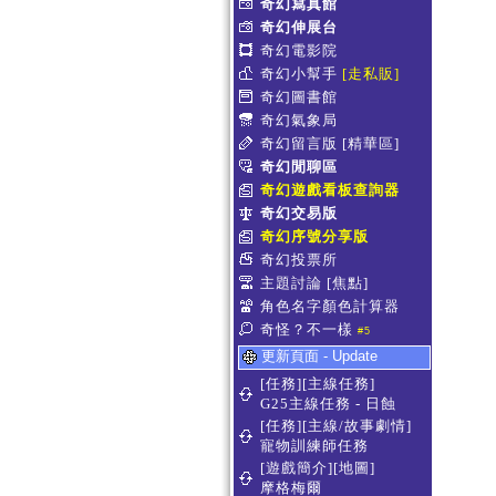
奇幻寫真館
奇幻伸展台
奇幻電影院
奇幻小幫手
[走私販]
奇幻圖書館
奇幻氣象局
奇幻留言版
[精華區]
奇幻閒聊區
奇幻遊戲看板查詢器
奇幻交易版
奇幻序號分享版
奇幻投票所
主題討論
[焦點]
角色名字顏色計算器
奇怪？不一樣
#5
更新頁面 - Update
[任務][主線任務]
G25主線任務 - 日蝕
[任務][主線/故事劇情]
寵物訓練師任務
[遊戲簡介][地圖]
摩格梅爾