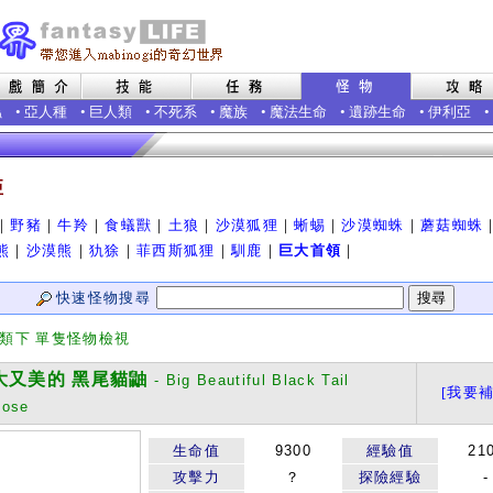
蟲
•
亞人種
•
巨人類
•
不死系
•
魔族
•
魔法生命
•
遺跡生命
•
伊利亞
•
亞
｜
野豬
｜
牛羚
｜
食蟻獸
｜
土狼
｜
沙漠狐狸
｜
蜥蜴
｜
沙漠蜘蛛
｜
蘑菇蜘蛛
熊
｜
沙漠熊
｜
犰狳
｜
菲西斯狐狸
｜
馴鹿
｜
巨大首領
｜
快速怪物搜尋
分類下 單隻怪物檢視
又美的 黑尾貓鼬
- Big Beautiful Black Tail
[我要補
oose
生命值
9300
經驗值
21
攻擊力
？
探險經驗
-