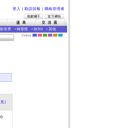
登入
｜
勘誤回報
｜
聯絡管理者
影世界
•
畸形怪
•
BOSS
•
其他
｜
充]
00