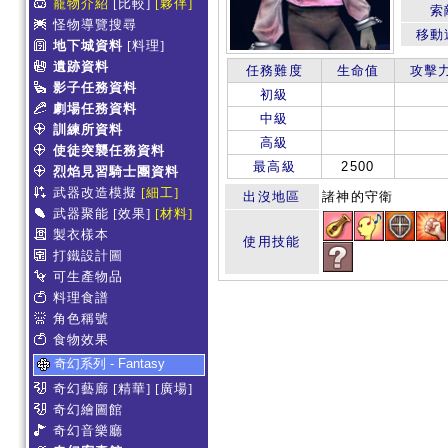
寵物介紹
[比較]
[夥伴]
索
怪物導覽搜尋
移動
地下城資料
[料理]
遺跡資料
任務難度
生命值
攻擊
影子任務資料
初級
劇場任務資料
中級
訓練所資料
高級
使徒突襲任務資料
最高級
2500
烈焰見習騎士團資料
武器改造模擬
[細工]
出沒地區
諸神的守衛
武器聚能
[效果]
[材料]
製衣樣本
使用技能
打鐵設計圖
可生產物品
料理食譜
角色稱號
食物效果
奇幻系列 - Fantasy
奇幻藝廊
[精華]
[廣場]
奇幻繪圖館
奇幻音樂廳