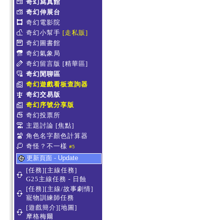
奇幻寫真館
奇幻伸展台
奇幻電影院
奇幻小幫手
[走私販]
奇幻圖書館
奇幻氣象局
奇幻留言版
[精華區]
奇幻閒聊區
奇幻遊戲看板查詢器
奇幻交易版
奇幻序號分享版
奇幻投票所
主題討論
[焦點]
角色名字顏色計算器
奇怪？不一樣
#5
更新頁面 - Update
[任務][主線任務]
G25主線任務 - 日蝕
[任務][主線/故事劇情]
寵物訓練師任務
[遊戲簡介][地圖]
摩格梅爾