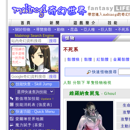
•
關於怪物
•
導覽搜尋
•
動物
•
昆蟲
•
亞人種
•
巨人類
•
不死系
Mabinogi Search Engine
不死系
打怪練功
並不是唯
一的升級
｜
骷髏狼
｜
骷髏
｜
紅骷髏
｜
金屬骷髏
方式～
快速怪物搜尋
人類 分類下 單隻怪物檢視
技能快查 - Skill Jump
維羅納食屍鬼
- Ghoul
數值增加技能
Update !
技能消耗表
[強度表]
生
快速功能 - Quick Menu
攻
愛爾琳世界地圖
攻擊
魔力賦予
[喜愛]
主動