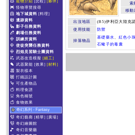
寵物介紹
[比較]
[夥伴]
索
怪物導覽搜尋
移動
地下城資料
[料理]
遺跡資料
出沒地區
(B5)伊利亞大陸克
影子任務資料
使用技能
防禦
劇場任務資料
基礎藥水
、
紅色小
訓練所資料
掉落物品
石蠍子的毒囊
使徒突襲任務資料
烈焰見習騎士團資料
武器改造模擬
[細工]
武器聚能
[效果]
[材料]
製衣樣本
打鐵設計圖
可生產物品
料理食譜
角色稱號
食物效果
奇幻系列 - Fantasy
奇幻藝廊
[精華]
[廣場]
奇幻繪圖館
奇幻音樂廳