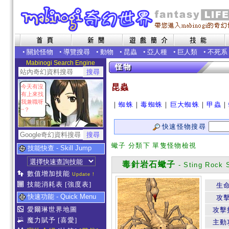
•
關於怪物
•
導覽搜尋
•
動物
•
昆蟲
•
亞人種
•
巨人類
•
不死系
Mabinogi Search Engine
昆蟲
今天有沒
有上來找
我兼職呀
｜
蜘蛛
｜
毒蜘蛛
｜
巨大蜘蛛
｜
甲蟲
｜
~？
快速怪物搜尋
蠍子 分類下 單隻怪物檢視
技能快查 - Skill Jump
毒針岩石蠍子
- Sting Rock 
數值增加技能
Update !
技能消耗表
[強度表]
生
快速功能 - Quick Menu
攻
愛爾琳世界地圖
攻擊
魔力賦予
[喜愛]
主動