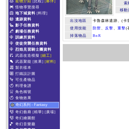
寵物介紹
[比較]
[夥伴]
索
怪物導覽搜尋
移動
地下城資料
[料理]
遺跡資料
出沒地區
卡魯森林遺跡、(卡
影子任務資料
使用技能
防禦
、
反擊
、
重擊
劇場任務資料
掉落物品
BnR
訓練所資料
使徒突襲任務資料
烈焰見習騎士團資料
武器改造模擬
[細工]
武器聚能
[效果]
[材料]
製衣樣本
打鐵設計圖
可生產物品
料理食譜
角色稱號
食物效果
奇幻系列 - Fantasy
奇幻藝廊
[精華]
[廣場]
奇幻繪圖館
奇幻音樂廳