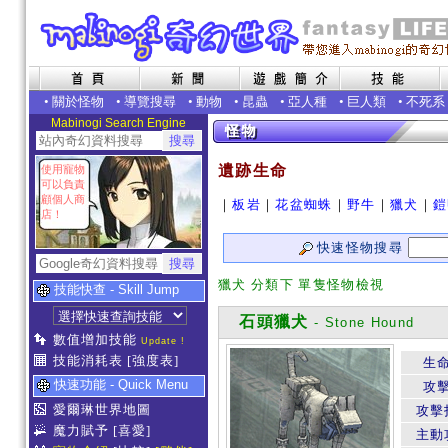
•
關於怪物
•
導覽搜尋
•
動物
•
昆蟲
•
亞人種
•
巨人類
•
不死系
Mabinogi Search Engine
遺跡生命
使用寵物
可以負責
顧個人商
｜
板岩
｜
花盆蜘蛛
｜
野牛
｜
獵犬
｜
鎧
店！
快速怪物搜尋
獵犬 分類下 單隻怪物檢視
技能快查 - Skill Jump
石頭獵犬
- Stone Hound
數值增加技能
Update !
技能消耗表
[強度表]
生
快速功能 - Quick Menu
攻
愛爾琳世界地圖
攻擊
魔力賦予
[喜愛]
主動