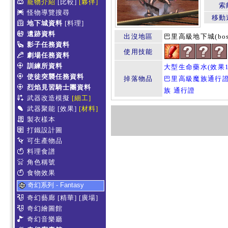
寵物介紹
[比較]
[夥伴]
索
怪物導覽搜尋
移動
地下城資料
[料理]
遺跡資料
出沒地區
巴里高級地下城(boss
影子任務資料
使用技能
劇場任務資料
訓練所資料
大型生命藥水(效果1
使徒突襲任務資料
掉落物品
巴里高級魔族通行
烈焰見習騎士團資料
族 通行證
武器改造模擬
[細工]
武器聚能
[效果]
[材料]
製衣樣本
打鐵設計圖
可生產物品
料理食譜
角色稱號
食物效果
奇幻系列 - Fantasy
奇幻藝廊
[精華]
[廣場]
奇幻繪圖館
奇幻音樂廳