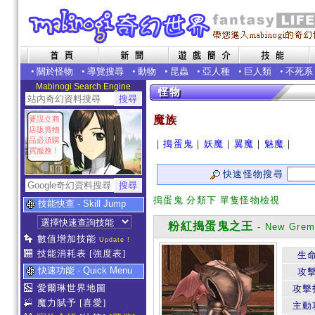
•
關於怪物
•
導覽搜尋
•
動物
•
昆蟲
•
亞人種
•
巨人類
•
不死系
Mabinogi Search Engine
魔族
要設立商
店販賣物
品必須購
｜
搗蛋鬼
｜
妖魔
｜
翼魔
｜
魅魔
｜
買服務！
快速怪物搜尋
搗蛋鬼 分類下 單隻怪物檢視
技能快查 - Skill Jump
粉紅搗蛋鬼之王
- New Greml
數值增加技能
Update !
技能消耗表
[強度表]
生
快速功能 - Quick Menu
攻
愛爾琳世界地圖
攻擊
魔力賦予
[喜愛]
主動