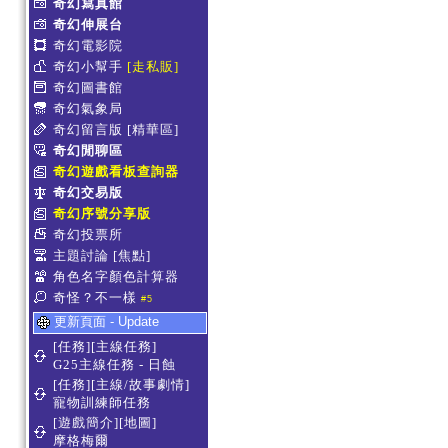
奇幻寫真館
奇幻伸展台
奇幻電影院
奇幻小幫手
[走私販]
奇幻圖書館
奇幻氣象局
奇幻留言版
[精華區]
奇幻閒聊區
奇幻遊戲看板查詢器
奇幻交易版
奇幻序號分享版
奇幻投票所
主題討論
[焦點]
角色名字顏色計算器
奇怪？不一樣
#5
更新頁面 - Update
[任務][主線任務]
G25主線任務 - 日蝕
[任務][主線/故事劇情]
寵物訓練師任務
[遊戲簡介][地圖]
摩格梅爾