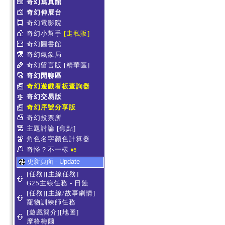
奇幻寫真館
奇幻伸展台
奇幻電影院
奇幻小幫手
[走私販]
奇幻圖書館
奇幻氣象局
奇幻留言版
[精華區]
奇幻閒聊區
奇幻遊戲看板查詢器
奇幻交易版
奇幻序號分享版
奇幻投票所
主題討論
[焦點]
角色名字顏色計算器
奇怪？不一樣
#5
更新頁面 - Update
[任務][主線任務]
G25主線任務 - 日蝕
[任務][主線/故事劇情]
寵物訓練師任務
[遊戲簡介][地圖]
摩格梅爾