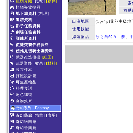
寵物介紹
[比較]
[夥伴]
索
怪物導覽搜尋
移動
地下城資料
[料理]
遺跡資料
出沒地區
(1p/4p)艾菲中級地
影子任務資料
使用技能
劇場任務資料
掉落物品
冰之自然力
、
箭
、
訓練所資料
使徒突襲任務資料
烈焰見習騎士團資料
武器改造模擬
[細工]
武器聚能
[效果]
[材料]
製衣樣本
打鐵設計圖
可生產物品
料理食譜
角色稱號
食物效果
奇幻系列 - Fantasy
奇幻藝廊
[精華]
[廣場]
奇幻繪圖館
奇幻音樂廳