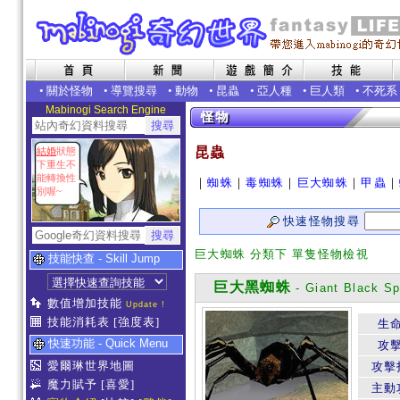
•
關於怪物
•
導覽搜尋
•
動物
•
昆蟲
•
亞人種
•
巨人類
•
不死系
Mabinogi Search Engine
昆蟲
結婚
狀態
下重生不
能轉換性
｜
蜘蛛
｜
毒蜘蛛
｜
巨大蜘蛛
｜
甲蟲
｜
別喔~
快速怪物搜尋
巨大蜘蛛 分類下 單隻怪物檢視
技能快查 - Skill Jump
巨大黑蜘蛛
- Giant Black Sp
數值增加技能
Update !
技能消耗表
[強度表]
生
快速功能 - Quick Menu
攻
愛爾琳世界地圖
攻擊
魔力賦予
[喜愛]
主動