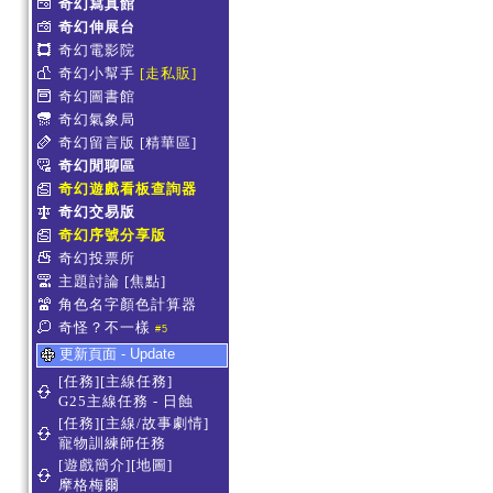
奇幻寫真館
奇幻伸展台
奇幻電影院
奇幻小幫手
[走私販]
奇幻圖書館
奇幻氣象局
奇幻留言版
[精華區]
奇幻閒聊區
奇幻遊戲看板查詢器
奇幻交易版
奇幻序號分享版
奇幻投票所
主題討論
[焦點]
角色名字顏色計算器
奇怪？不一樣
#5
更新頁面 - Update
[任務][主線任務]
G25主線任務 - 日蝕
[任務][主線/故事劇情]
寵物訓練師任務
[遊戲簡介][地圖]
摩格梅爾