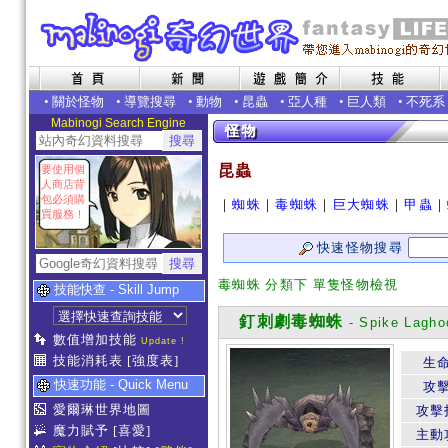
•
關於怪物
•
導覽搜尋
•
動物
•
昆蟲
•
亞人種
•
巨人類
•
不死系
Mabinogi Search Engine
昆蟲
要使用個
人商店背
包必須購
｜
蜘蛛
｜
毒蜘蛛
｜
巨大蜘蛛
｜
甲蟲
｜
買服務！
快速怪物搜尋
毒蜘蛛 分類下 單隻怪物檢視
技能快查 - Skill Jump
釘刺劇毒蜘蛛
- Spike Lagho
數值增加技能
Update !
技能消耗表
[強度表]
生
快速功能 - Quick Menu
攻
愛爾琳世界地圖
攻擊
魔力賦予
[喜愛]
主動