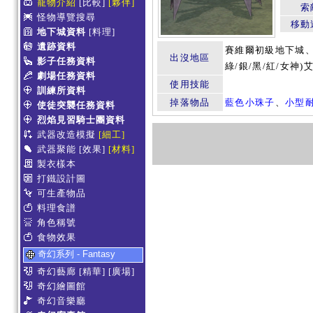
寵物介紹
[比較]
[夥伴]
索
怪物導覽搜尋
移動
地下城資料
[料理]
遺跡資料
賽維爾初級地下城、
出沒地區
影子任務資料
綠/銀/黑/紅/女神
劇場任務資料
使用技能
訓練所資料
掉落物品
藍色小珠子
、
小型耐
使徒突襲任務資料
烈焰見習騎士團資料
武器改造模擬
[細工]
武器聚能
[效果]
[材料]
製衣樣本
打鐵設計圖
可生產物品
料理食譜
角色稱號
食物效果
奇幻系列 - Fantasy
奇幻藝廊
[精華]
[廣場]
奇幻繪圖館
奇幻音樂廳