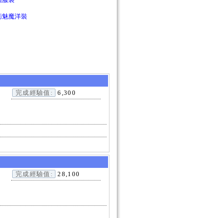
蘿莉魅魔洋裝
完成經驗值:
6,300
完成經驗值:
28,100