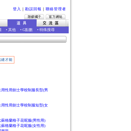
登入
｜
勘誤回報
｜
聯絡管理者
圖
•
其他
•
G點數
•
特殊搜尋
裁縫才能
男性用性用劍士學校制服長型(男
女性用性用劍士學校制服短型(女
黛比蘇格蘭格子花呢服(男性用)
黛比蘇格蘭格子花呢服(女性用)
麗服裝