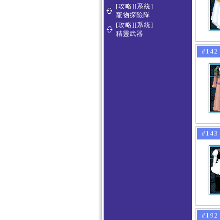
[攻略][系統]
寵物探險隊
[攻略][系統]
精靈武器
#14
#14
#19