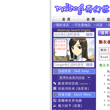
•
關於道具
•
可生產物品
•
武器
•
Mabinogi Search Engine
奇幻世界
製衣
並不是官
方網站喔
類別
♥
Rank
魔法衣
技能快查 - Skill Jump
R
[R
R
數值增加技能
Update !
[R
R
技能消耗表
[強度表]
[R
快速功能 - Quick Menu
R
愛爾琳世界地圖
[R
[R
魔力賦予
[喜愛]