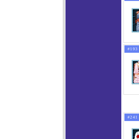
#19
#24