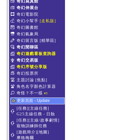
奇幻寫真館
奇幻伸展台
奇幻電影院
奇幻小幫手
[走私販]
奇幻圖書館
奇幻氣象局
奇幻留言版
[精華區]
奇幻閒聊區
奇幻遊戲看板查詢器
奇幻交易版
奇幻序號分享版
奇幻投票所
主題討論
[焦點]
角色名字顏色計算器
奇怪？不一樣
#5
更新頁面 - Update
[任務][主線任務]
G25主線任務 - 日蝕
[任務][主線/故事劇情]
寵物訓練師任務
[遊戲簡介][地圖]
摩格梅爾