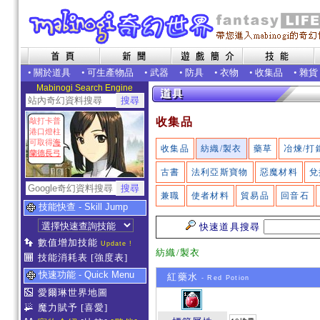
•
關於道具
•
可生產物品
•
武器
•
防具
•
衣物
•
收集品
•
雜貨
Mabinogi Search Engine
收集品
敲打卡普
港口燈柱
可取得
海
收集品
紡織/製衣
藥草
冶煉/打
蘭德長弓
古書
法利亞斯寶物
惡魔材料
兌
兼職
使者材料
貿易品
回音石
技能快查 - Skill Jump
快速道具搜尋
數值增加技能
Update !
紡織/製衣
技能消耗表
[強度表]
快速功能 - Quick Menu
紅藥水
- Red Potion
愛爾琳世界地圖
魔力賦予
[喜愛]