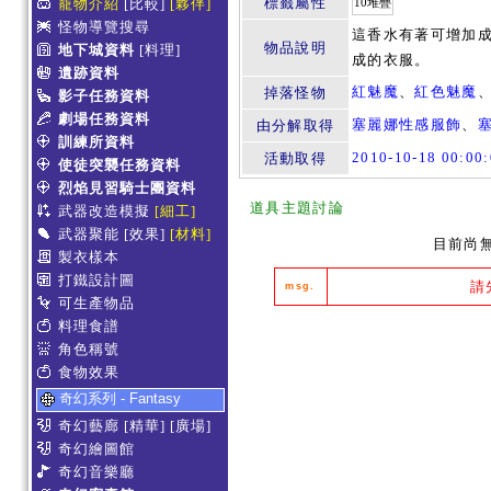
標籤屬性
寵物介紹
[比較]
[夥伴]
10堆疊
怪物導覽搜尋
這香水有著可增加
物品說明
地下城資料
[料理]
成的衣服。
遺跡資料
紅魅魔
、
紅色魅魔
掉落怪物
影子任務資料
劇場任務資料
塞麗娜性感服飾
、
由分解取得
訓練所資料
2010-10-18 00:0
活動取得
使徒突襲任務資料
烈焰見習騎士團資料
道具主題討論
武器改造模擬
[細工]
武器聚能
[效果]
[材料]
目前尚
製衣樣本
打鐵設計圖
請
msg.
可生產物品
料理食譜
角色稱號
食物效果
奇幻系列 - Fantasy
奇幻藝廊
[精華]
[廣場]
奇幻繪圖館
奇幻音樂廳