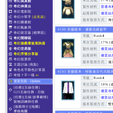
單次完成:
17% (
奇幻寫真館
奇幻伸展台
製作材料:
普通布
奇幻電影院
結尾材料:
優質結
奇幻小幫手
[走私販]
樣本取得方式:
海安
奇幻圖書館
奇幻氣象局
#199 衣服樣本 - 優雅先鋒盔甲
奇幻留言版
[精華區]
等級:
Rank
4
奇幻閒聊區
單次完成:
17% (
奇幻遊戲看板查詢器
奇幻交易版
製作材料:
優質絲
奇幻序號分享版
結尾材料:
優質結
奇幻投票所
樣本取得方式:
遠
主題討論
[焦點]
角色名字顏色計算器
#243 衣服樣本 - 特魯迪古代式樣
奇怪？不一樣
#5
等級:
Rank
4
更新頁面 - Update
單次完成:
18% (
[任務][主線任務]
製作材料:
優質布
G25主線任務 - 日蝕
[任務][主線/故事劇情]
結尾材料:
優質結
寵物訓練師任務
樣本取得方式:
暫
[遊戲簡介][地圖]
摩格梅爾