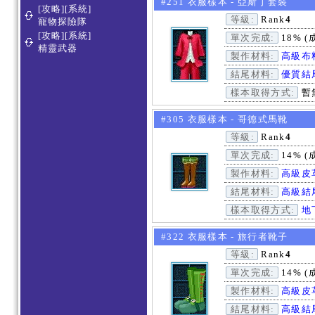
#251 衣服樣本 - 亞斯丁套裝
[攻略][系統]
等級:
Rank
4
寵物探險隊
[攻略][系統]
單次完成:
18% (
精靈武器
製作材料:
高級布
結尾材料:
優質結
樣本取得方式:
暫
#305 衣服樣本 - 哥德式馬靴
等級:
Rank
4
單次完成:
14% (
製作材料:
高級皮
結尾材料:
高級結
樣本取得方式:
地
#322 衣服樣本 - 旅行者靴子
等級:
Rank
4
單次完成:
14% (
製作材料:
高級皮
結尾材料:
高級結