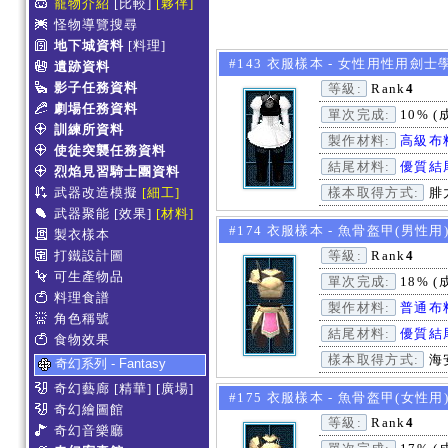
寵物介紹
[比較]
[夥伴]
怪物導覽搜尋
地下城資料
[料理]
#143 衣服樣本 - 女性用性用劍
遺跡資料
影子任務資料
等級:
Rank
4
劇場任務資料
單次完成:
10% (
訓練所資料
製作材料:
高級布
使徒突襲任務資料
結尾材料:
優質結
烈焰見習騎士團資料
武器改造模擬
[細工]
樣本取得方式:
腓力
武器聚能
[效果]
[材料]
#174 衣服樣本 - 魚骨盔甲(男性用
製衣樣本
打鐵設計圖
等級:
Rank
4
可生產物品
單次完成:
18% (
料理食譜
製作材料:
普通布
角色稱號
結尾材料:
優質結
食物效果
樣本取得方式:
海安
奇幻系列 - Fantasy
奇幻藝廊
[精華]
[廣場]
#175 衣服樣本 - 魚骨盔甲(女性用
奇幻繪圖館
等級:
Rank
4
奇幻音樂廳