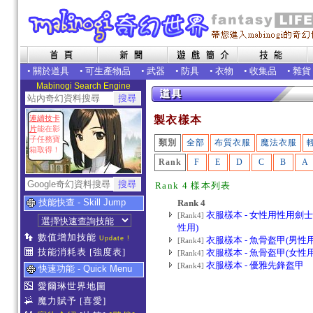
•
關於道具
•
可生產物品
•
武器
•
防具
•
衣物
•
收集品
•
雜貨
Mabinogi Search Engine
連續技卡
製衣樣本
片
能在影
子任務寶
類別
全部
布質衣服
魔法衣服
箱取得！
Rank
F
E
D
C
B
A
Rank 4 樣本列表
技能快查 - Skill Jump
Rank 4
衣服樣本 - 女性用性用劍
[Rank4]
性用)
數值增加技能
Update !
衣服樣本 - 魚骨盔甲(男性用
[Rank4]
技能消耗表
[強度表]
衣服樣本 - 魚骨盔甲(女性用
[Rank4]
衣服樣本 - 優雅先鋒盔甲
[Rank4]
快速功能 - Quick Menu
愛爾琳世界地圖
魔力賦予
[喜愛]