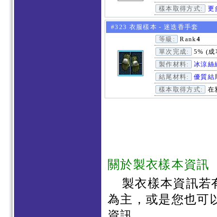
樣本取得方式:
更
#323 衣服樣本 - 迷迭香手套
等級:
Rank
4
單次完成:
5% (成
製作材料:
冰涼絲
結尾材料:
優質結
樣本取得方式:
在
關於製衣樣本資訊
製衣樣本資訊若
為主，或是您也可
資訊。