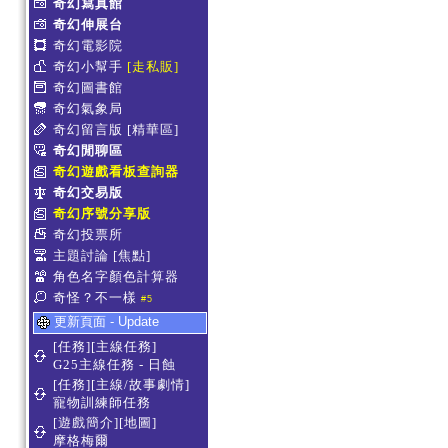
奇幻寫真館
奇幻伸展台
奇幻電影院
奇幻小幫手
[走私販]
奇幻圖書館
奇幻氣象局
奇幻留言版
[精華區]
奇幻閒聊區
奇幻遊戲看板查詢器
奇幻交易版
奇幻序號分享版
奇幻投票所
主題討論
[焦點]
角色名字顏色計算器
奇怪？不一樣
#5
更新頁面 - Update
[任務][主線任務]
G25主線任務 - 日蝕
[任務][主線/故事劇情]
寵物訓練師任務
[遊戲簡介][地圖]
摩格梅爾