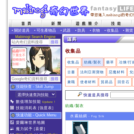
•
關於道具
•
可生產物品
•
武器
•
防具
•
衣物
•
收集品
•
雜貨
Mabinogi Search Engine
收集品
結婚
狀態
下重生不
能轉換性
收集品
紡織/製衣
藥草
冶煉/打
別喔~
古書
法利亞斯寶物
惡魔材料
兌
兼職
使者材料
貿易品
回音石
技能快查 - Skill Jump
快速道具搜尋
數值增加技能
Update !
紡織/製衣
技能消耗表
[強度表]
快速功能 - Quick Menu
水霧絲綢
- Fog Silk
愛爾琳世界地圖
魔力賦予
[喜愛]