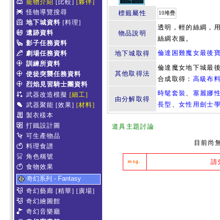
寵物介紹
[比較]
[夥伴]
怪物導覽搜尋
標籤屬性
10堆疊
地下城資料
[料理]
透明，輕的絲綢，
遺跡資料
物品說明
絲綢衣服。
影子任務資料
倫達困難魔女最後
劇場任務資料
地下城取得
訓練所資料
倫達魔女地下城最
其他取得法
使徒突襲任務資料
合成取得：
高級布
烈焰見習騎士團資料
時髦套裝
、
塞麗娜
武器改造模擬
[細工]
由分解取得
長型
、
女性用劍士
武器聚能
[效果]
[材料]
製衣樣本
打鐵設計圖
道具主題討論
可生產物品
目前尚
料理食譜
角色稱號
請
msg.
食物效果
奇幻系列 - Fantasy
奇幻藝廊
[精華]
[廣場]
奇幻繪圖館
奇幻音樂廳