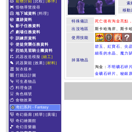
寵物介紹
[比較]
[夥伴]
索
怪物導覽搜尋
移動
地下城資料
[料理]
遺跡資料
特殊備註
死亡後有淘金亮點
影子任務資料
出沒地區
斯卡哈海岸、斯卡哈
劇場任務資料
使用技能
訓練所資料
使徒突襲任務資料
碧玉
、
紅寶石
、
尖
烈焰見習騎士團資料
細長的水晶
、
魔力
武器改造模擬
[細工]
掉落物品
武器聚能
[效果]
[材料]
淘金：
不明礦石碎
製衣樣本
金礦石碎片
、
秘銀
打鐵設計圖
可生產物品
料理食譜
角色稱號
食物效果
奇幻系列 - Fantasy
奇幻藝廊
[精華]
[廣場]
奇幻繪圖館
奇幻音樂廳