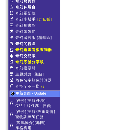
奇幻寫真館
奇幻伸展台
奇幻電影院
奇幻小幫手
[走私販]
奇幻圖書館
奇幻氣象局
奇幻留言版
[精華區]
奇幻閒聊區
奇幻遊戲看板查詢器
奇幻交易版
奇幻序號分享版
奇幻投票所
主題討論
[焦點]
角色名字顏色計算器
奇怪？不一樣
#5
更新頁面 - Update
[任務][主線任務]
G25主線任務 - 日蝕
[任務][主線/故事劇情]
寵物訓練師任務
[遊戲簡介][地圖]
摩格梅爾