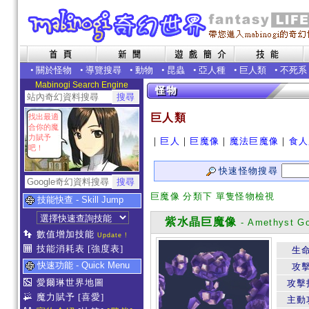
•
關於怪物
•
導覽搜尋
•
動物
•
昆蟲
•
亞人種
•
巨人類
•
不死系
Mabinogi Search Engine
巨人類
找出最適
合你的魔
力賦予
｜
巨人
｜
巨魔像
｜
魔法巨魔像
｜
食人
吧！
快速怪物搜尋
巨魔像 分類下 單隻怪物檢視
技能快查 - Skill Jump
紫水晶巨魔像
- Amethyst G
數值增加技能
Update !
技能消耗表
[強度表]
生
快速功能 - Quick Menu
攻
愛爾琳世界地圖
攻擊
魔力賦予
[喜愛]
主動