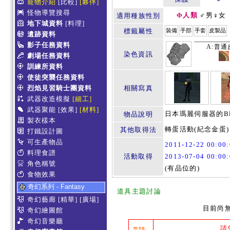
寵物介紹
[比較]
[夥伴]
怪物導覽搜尋
Φ人類
♂男♀女
適用種族性別
地下城資料
[料理]
標籤屬性
裝備
手部
手套
皮製品
遺跡資料
影子任務資料
A:普通
染色資訊
劇場任務資料
訓練所資料
使徒突襲任務資料
烈焰見習騎士團資料
相關寫真
武器改造模擬
[細工]
武器聚能
[效果]
[材料]
日本瑪麗伺服器的Bl
物品說明
製衣樣本
轉蛋活動(紀念金蛋)
其他取得法
打鐵設計圖
可生產物品
2011-12-22 00:0
料理食譜
活動取得
2013-07-04 00:0
角色稱號
(有品位的)
食物效果
奇幻系列 - Fantasy
道具主題討論
奇幻藝廊
[精華]
[廣場]
目前尚
奇幻繪圖館
奇幻音樂廳
請
msg.