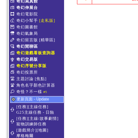
奇幻寫真館
奇幻伸展台
奇幻電影院
奇幻小幫手
[走私販]
奇幻圖書館
奇幻氣象局
奇幻留言版
[精華區]
奇幻閒聊區
奇幻遊戲看板查詢器
奇幻交易版
奇幻序號分享版
奇幻投票所
主題討論
[焦點]
角色名字顏色計算器
奇怪？不一樣
#5
更新頁面 - Update
[任務][主線任務]
G25主線任務 - 日蝕
[任務][主線/故事劇情]
寵物訓練師任務
[遊戲簡介][地圖]
摩格梅爾