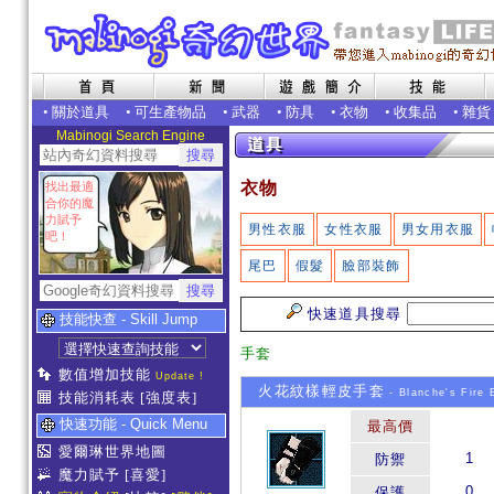
•
關於道具
•
可生產物品
•
武器
•
防具
•
衣物
•
收集品
•
雜貨
Mabinogi Search Engine
衣物
找出最適
合你的魔
力賦予
男性衣服
女性衣服
男女用衣服
吧！
尾巴
假髮
臉部裝飾
快速道具搜尋
技能快查 - Skill Jump
手套
數值增加技能
Update !
火花紋樣輕皮手套
- Blanche's Fire 
技能消耗表
[強度表]
快速功能 - Quick Menu
最高價
愛爾琳世界地圖
1
防禦
魔力賦予
[喜愛]
0
保護