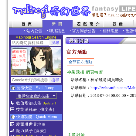
•
站內公告
•
聯播訊息
•
官方同步公告
•
相關消息
•
改版
Mabinogi Search Engine
釀造葡萄
官方活動
酒
，但是
自己不能
全部官方活動
喝XD
神采飛揚 網頁轉蛋
活動名稱：神采飛揚 網頁轉蛋
活動網址：
http://tw.beanfun.com/Ma
技能快查 - Skill Jump
活動日期：2013-07-04 00:00:00 ~ 2013
數值增加技能
Update !
技能消耗表
[強度表]
快速功能 - Quick Menu
愛爾琳世界地圖
魔力賦予
[喜愛]
主題討論