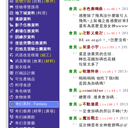
寵物介紹
[比較]
[夥伴]
怪物導覽搜尋
會員
水色奏鳴曲
201
[ Lv.88 ]
?
地下城資料
[料理]
#1
感覺除了飛馬沒什麼吸引人的
遺跡資料
飛馬+上裝備之後感覺好笨重
影子任務資料
還有為甚麼是放女神wwwww
劇場任務資料
會員
卍影乂俊卍
201
[ Lv.68 ]
?
訓練所資料
#2
BE an angel =_=怎麼
使徒突襲任務資料
會員
呆漾小宇
201
[ Lv.1703 ]
?
烈焰見習騎士團資料
#3
還是放棄買的念頭..
武器改造模擬
[細工]
轉也花錢加碼也花錢
武器聚能
[效果]
[材料]
垃圾太多了
製衣樣本
會員
牧瀨怜奈
2013-
[ Lv.38 ]
?
打鐵設計圖
#4
嗚嗚嗚嗚 他吃了我6顆
可生產物品
是因為加碼嗎?
料理食譜
會員
cstmiiklwe
20
角色稱號
[ Lv.68 ]
?
#5
食物效果
總覺得..後來會加碼...
奇幻系列 - Fantasy
會員
不動遊星
2013
[ Lv.188 ]
?
#6
奇幻藝廊
[精華]
[廣場]
一定會加碼的所以不轉(?大
奇幻繪圖館
會員
魔法戰士
2013
[ Lv.200 ]
?
奇幻音樂廳
#7
這次轉蛋有女神翅膀嗎@@