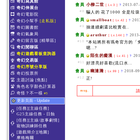
奇幻寫真館
會員
小柳二世
2013-07-
[ Lv.3 ]
?
奇幻伸展台
#8
騙人的 花了1000 全是垃
奇幻電影院
會員
smallboat
201
奇幻小幫手
[走私販]
[ Lv.42 ]
?
#9
抽連續劇還比較實在..
奇幻圖書館
奇幻氣象局
會員
aruthur
2013
[ Lv.144 ]
?
奇幻留言版
[精華區]
#10
"本站將所有瑪奇官方的「
奇幻閒聊區
嗯...?
奇幻遊戲看板查詢器
會員
陌生的癡漢
201
[ Lv.41 ]
?
奇幻交易版
#11
好漂亮好喜歡(流口水...
奇幻序號分享版
會員
幽漣漪
2018-09
[ Lv.99 ]
?
奇幻投票所
#12
正!
主題討論
[焦點]
角色名字顏色計算器
msg.
奇怪？不一樣
#5
更新頁面 - Update
[任務][主線任務]
G25主線任務 - 日蝕
[任務][主線/故事劇情]
寵物訓練師任務
[遊戲簡介][地圖]
摩格梅爾