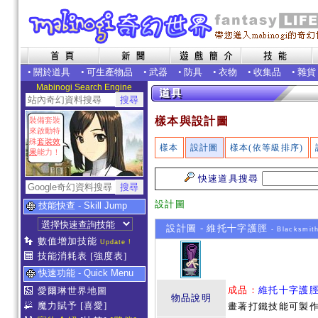
•
關於道具
•
可生產物品
•
武器
•
防具
•
衣物
•
收集品
•
雜貨
Mabinogi Search Engine
樣本與設計圖
裝備套裝
來啟動特
殊
套裝效
樣本
設計圖
樣本(依等級排序)
果
能力！
快速道具搜尋
設計圖
技能快查 - Skill Jump
設計圖 - 維托十字護脛
- Blacksmit
數值增加技能
Update !
技能消耗表
[強度表]
快速功能 - Quick Menu
成品：
維托十字護
愛爾琳世界地圖
物品說明
魔力賦予
[喜愛]
畫著打鐵技能可製