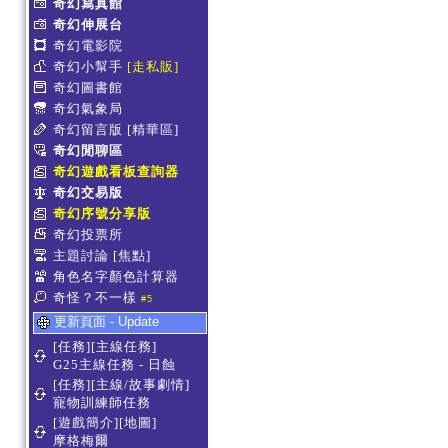
奇幻寫真館
奇幻伸展台
奇幻電影院
奇幻小幫手
[走私販]
奇幻圖書館
奇幻氣象局
奇幻留言版
[精華區]
奇幻閒聊區
奇幻遊戲看板查詢器
奇幻交易版
奇幻序號分享版
奇幻投票所
主題討論
[焦點]
角色名字顏色計算器
奇怪？不一樣
#5
更新頁面 - Update
[任務][主線任務]
G25主線任務 - 日蝕
[任務][主線/故事劇情]
寵物訓練師任務
[遊戲簡介][地圖]
摩格梅爾