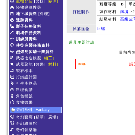
寵物介紹
[比較]
[夥伴]
難度等級
B
單
怪物導覽搜尋
製作材料
鐵塊
×
打鐵製作
地下城資料
[料理]
結尾材料
高級皮
遺跡資料
影子任務資料
巨鱷
掉落怪物
劇場任務資料
訓練所資料
道具主題討論
使徒突襲任務資料
烈焰見習騎士團資料
目前尚
武器改造模擬
[細工]
請
武器聚能
[效果]
[材料]
msg.
製衣樣本
打鐵設計圖
可生產物品
料理食譜
角色稱號
食物效果
奇幻系列 - Fantasy
奇幻藝廊
[精華]
[廣場]
奇幻繪圖館
奇幻音樂廳