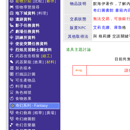
寵物介紹
[比較]
[夥伴]
物品說明
默海伊著作，了解
怪物導覽搜尋
奇幻圖書館 書籍內
地下城資料
[料理]
無法交易，可放銀
交易狀態
遺跡資料
影子任務資料
艾莉克娜
、
庫魯
格
販賣NPC
劇場任務資料
與 格莉娜 交談關
其他取得法
訓練所資料
使徒突襲任務資料
道具主題討論
烈焰見習騎士團資料
武器改造模擬
[細工]
目前尚
武器聚能
[效果]
[材料]
製衣樣本
請
msg.
打鐵設計圖
可生產物品
料理食譜
角色稱號
食物效果
奇幻系列 - Fantasy
奇幻藝廊
[精華]
[廣場]
奇幻繪圖館
奇幻音樂廳