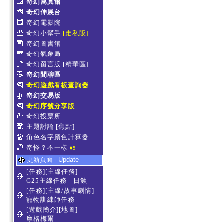
奇幻寫真館
奇幻伸展台
奇幻電影院
奇幻小幫手
[走私販]
奇幻圖書館
奇幻氣象局
奇幻留言版
[精華區]
奇幻閒聊區
奇幻遊戲看板查詢器
奇幻交易版
奇幻序號分享版
奇幻投票所
主題討論
[焦點]
角色名字顏色計算器
奇怪？不一樣
#5
更新頁面 - Update
[任務][主線任務]
G25主線任務 - 日蝕
[任務][主線/故事劇情]
寵物訓練師任務
[遊戲簡介][地圖]
摩格梅爾