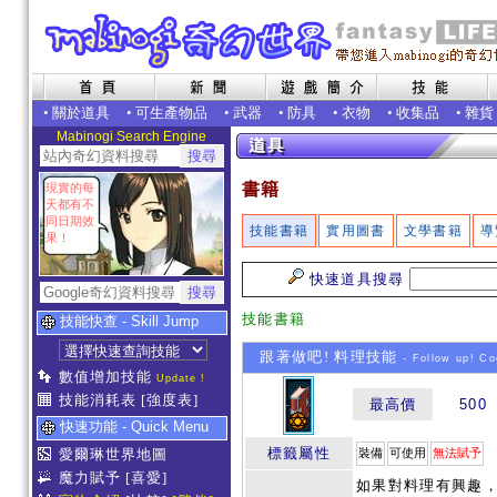
•
關於道具
•
可生產物品
•
武器
•
防具
•
衣物
•
收集品
•
雜貨
Mabinogi Search Engine
書籍
現實的每
天都有不
同日期效
技能書籍
實用圖書
文學書籍
導
果！
快速道具搜尋
技能書籍
技能快查 - Skill Jump
跟著做吧! 料理技能
- Follow up! Co
數值增加技能
Update !
技能消耗表
[強度表]
最高價
500
快速功能 - Quick Menu
標籤屬性
愛爾琳世界地圖
裝備
可使用
無法賦予
魔力賦予
[喜愛]
如果對料理有興趣