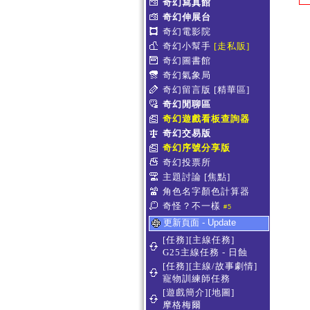
奇幻寫真館
奇幻伸展台
奇幻電影院
奇幻小幫手
[走私販]
奇幻圖書館
奇幻氣象局
奇幻留言版
[精華區]
奇幻閒聊區
奇幻遊戲看板查詢器
奇幻交易版
奇幻序號分享版
奇幻投票所
主題討論
[焦點]
角色名字顏色計算器
奇怪？不一樣
#5
更新頁面 - Update
[任務][主線任務]
G25主線任務 - 日蝕
[任務][主線/故事劇情]
寵物訓練師任務
[遊戲簡介][地圖]
摩格梅爾