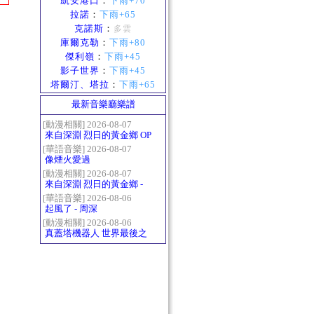
凱安港口
：
下雨+70
拉諾
：
下雨+65
克諾斯
：
多雲
庫爾克勒
：
下雨+80
傑利嶺
：
下雨+45
影子世界
：
下雨+45
塔爾汀、塔拉
：
下雨+65
最新音樂廳樂譜
[動漫相關] 2026-08-07
來自深淵 烈日的黃金鄉 OP
- かたち(Katachi)
[華語音樂] 2026-08-07
像煙火愛過
[動漫相關] 2026-08-07
來自深淵 烈日的黃金鄉 -
Gravity
[華語音樂] 2026-08-06
起風了 - 周深
[動漫相關] 2026-08-06
真蓋塔機器人 世界最後之
日OP2 HEATS