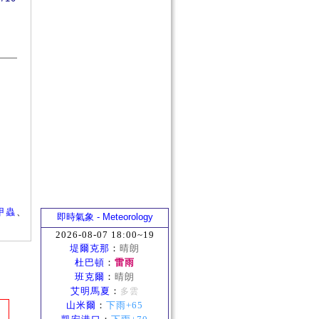
甲蟲
、
即時氣象 - Meteorology
2026-08-07 18:00~19
堤爾克那
：
晴朗
杜巴頓
：
雷雨
班克爾
：
晴朗
艾明馬夏
：
多雲
山米爾
：
下雨+65