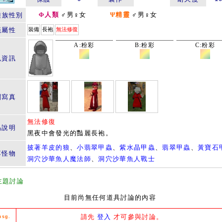
Φ人類
♂男♀女
Ψ精靈
♂男♀女
種族性別
籤屬性
裝備
長袍
無法修復
A:粉彩
B:粉彩
C:粉彩
色資訊
關寫真
無法修復
品說明
黑夜中會發光的豔麗長袍。
披著羊皮的狼
、
小翡翠甲蟲
、
紫水晶甲蟲
、
翡翠甲蟲
、
黃寶石
落怪物
洞穴沙華魚人魔法師
、
洞穴沙華魚人戰士
主題討論
目前尚無任何道具討論的內容
請先
登入
才可參與討論。
msg.