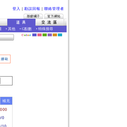
登入
｜
勘誤回報
｜
聯絡管理者
圖
•
其他
•
G點數
•
特殊搜尋
娜歐
補充
0000
0/0
0/10