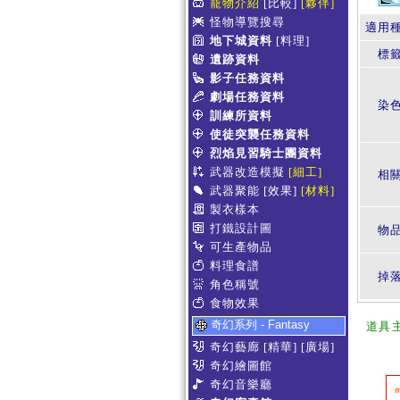
寵物介紹
[比較]
[夥伴]
怪物導覽搜尋
適用
地下城資料
[料理]
標
遺跡資料
影子任務資料
劇場任務資料
染
訓練所資料
使徒突襲任務資料
烈焰見習騎士團資料
武器改造模擬
[細工]
相
武器聚能
[效果]
[材料]
製衣樣本
打鐵設計圖
物
可生產物品
料理食譜
掉
角色稱號
食物效果
奇幻系列 - Fantasy
道具
奇幻藝廊
[精華]
[廣場]
奇幻繪圖館
奇幻音樂廳