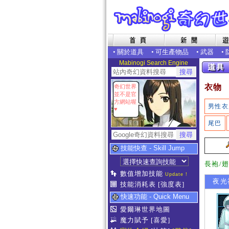
•
關於道具
•
可生產物品
•
武器
•
Mabinogi Search Engine
衣物
奇幻世界
並不是官
方網站喔
男性衣
♥
尾巴
技能快查 - Skill Jump
長袍/
數值增加技能
Update !
夜光神
技能消耗表
[強度表]
快速功能 - Quick Menu
愛爾琳世界地圖
魔力賦予
[喜愛]