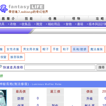
防具
•
衣物
•
收集品
•
雜貨
•
補給用品
•
食物
•
書籍
•
樣本與設計
服
女性衣服
男女用衣服
帽子
手套
鞋子
長袍/翅膀
魔法服裝
假髮
臉部裝飾
快速道具搜尋
翅膀
秘長袍(無法修復)
- Luminous Muffler Robe
最高價
週三價
價值
2
0
防禦
升級
0
-
1
保護
製作
耐久度