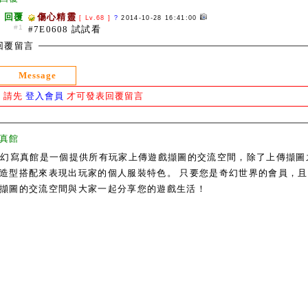
回覆
傷心精靈
[ Lv.68 ]
?
2014-10-28 16:41:00
#1
#7E0608 試試看
回覆留言
Message
請先
登入會員
才可發表回覆留言
真館
奇幻寫真館是一個提供所有玩家上傳遊戲擷圖的交流空間，除了上傳擷圖
造型搭配來表現出玩家的個人服裝特色。 只要您是奇幻世界的會員，且通過
擷圖的交流空間與大家一起分享您的遊戲生活！