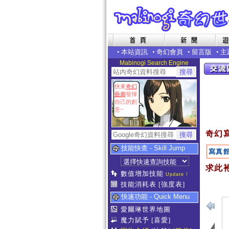
•
本站資訊
•
奇幻會員
•
留言版
•
主
Mabinogi Search Engine
快來
奇幻
藝廊
發揮
自己的創
意~
奇幻
技能快查 - Skill Jump
寫真
求此袍
數值增加技能
Update !
技能消耗表
[強度表]
快速功能 - Quick Menu
愛爾琳世界地圖
魔力賦予
[喜愛]