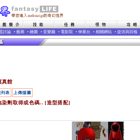
題討論
•
藝廊
•
繪圖
•
音樂廳
•
電影院
•
伸展台
•
相關網站
•
提供與回報
寫真館
館列表
上傳擷圖
染劑取得或色碼.. [造型搭配]