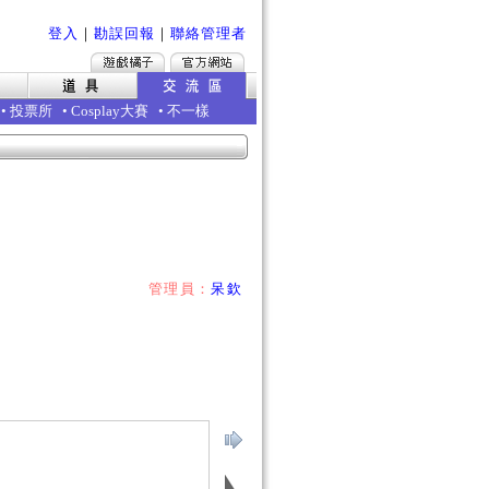
登入
｜
勘誤回報
｜
聯絡管理者
•
投票所
•
Cosplay大賽
•
不一樣
管理員：
呆欽