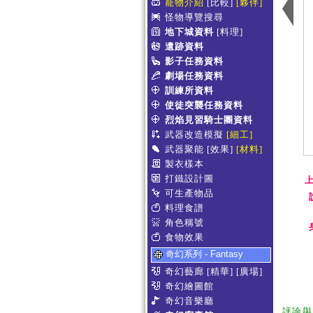
寵物介紹
[比較]
[夥伴]
怪物導覽搜尋
地下城資料
[料理]
遺跡資料
影子任務資料
劇場任務資料
訓練所資料
使徒突襲任務資料
烈焰見習騎士團資料
武器改造模擬
[細工]
武器聚能
[效果]
[材料]
製衣樣本
打鐵設計圖
上
可生產物品
料理食譜
角色稱號
食物效果
奇幻系列 - Fantasy
奇幻藝廊
[精華]
[廣場]
奇幻繪圖館
奇幻音樂廳
評論與