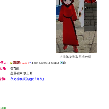
求此袍染劑取得或色碼..
傳人:
瑯琊
[ Lv.83 ]
?
上傳於 2012-05-13 22:31:35
說明:
幫個忙ˊˋ
想弄在可修上面
身體:
夜光神秘長袍(無法修復)
回覆