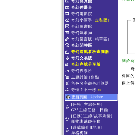
奇幻寫真館
奇幻伸展台
奇幻電影院
奇幻小幫手
[走私販]
奇幻圖書館
奇幻氣象局
奇幻留言版
[精華區]
奇幻閒聊區
奇幻遊戲看板查詢器
奇幻交易版
關於寫
奇幻序號分享版
奇幻投票所
料庫的
主題討論
[焦點]
個上傳
角色名字顏色計算器
奇怪？不一樣
#5
更新頁面 - Update
[任務][主線任務]
G25主線任務 - 日蝕
[任務][主線/故事劇情]
寵物訓練師任務
[遊戲簡介][地圖]
摩格梅爾