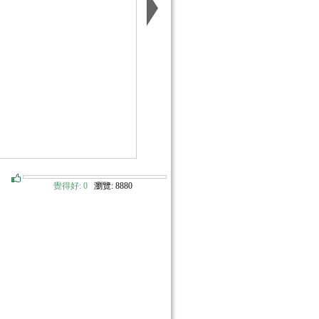
覺得好:
0
瀏覽: 8880