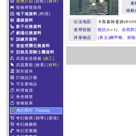
寵物介紹
[比較]
[夥伴]
索
怪物導覽搜尋
移動
地下城資料
[料理]
遺跡資料
出沒地區
卡魯森林遺跡(BOSS
影子任務資料
使用技能
抵抗
(Lv1)、
自然防
劇場任務資料
掉落物品
(
黃玉
)
鋼甲靴
、
探險
訓練所資料
使徒突襲任務資料
烈焰見習騎士團資料
武器改造模擬
[細工]
武器聚能
[效果]
[材料]
製衣樣本
打鐵設計圖
可生產物品
料理食譜
角色稱號
食物效果
奇幻系列 - Fantasy
奇幻藝廊
[精華]
[廣場]
奇幻繪圖館
奇幻音樂廳