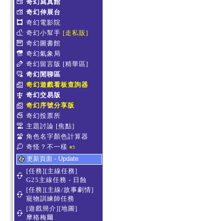
奇幻寫真館
奇幻伸展台
奇幻電影院
奇幻小幫手
[走私販]
奇幻圖書館
奇幻氣象局
奇幻留言版
[精華區]
奇幻閒聊區
奇幻遊戲看板查詢器
奇幻交易版
奇幻序號分享版
奇幻投票所
主題討論
[焦點]
角色名字顏色計算器
奇怪？不一樣
#5
更新頁面 - Update
[任務][主線任務]
G25主線任務 - 日蝕
[任務][主線/故事劇情]
寵物訓練師任務
[遊戲簡介][地圖]
摩格梅爾