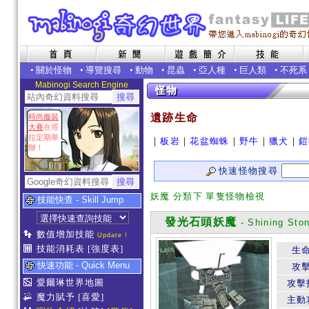
•
關於怪物
•
導覽搜尋
•
動物
•
昆蟲
•
亞人種
•
巨人類
•
不死系
Mabinogi Search Engine
遺跡生命
時尚服裝
大賽
在塔
拉定期舉
｜
板岩
｜
花盆蜘蛛
｜
野牛
｜
獵犬
｜
鎧
辦！
快速怪物搜尋
妖魔 分類下 單隻怪物檢視
技能快查 - Skill Jump
發光石頭妖魔
- Shining Sto
數值增加技能
Update !
技能消耗表
[強度表]
生
快速功能 - Quick Menu
攻
愛爾琳世界地圖
攻擊
魔力賦予
[喜愛]
主動