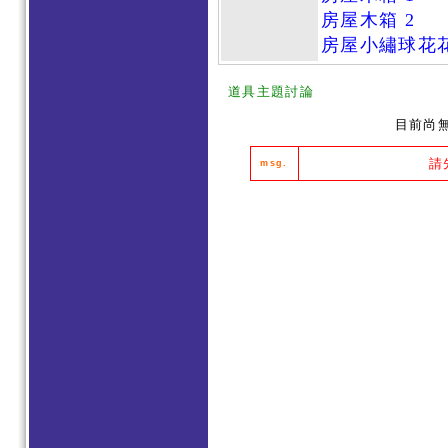
房屋木箱 2
房屋小繡球花
道具主題討論
目前尚
請
msg.