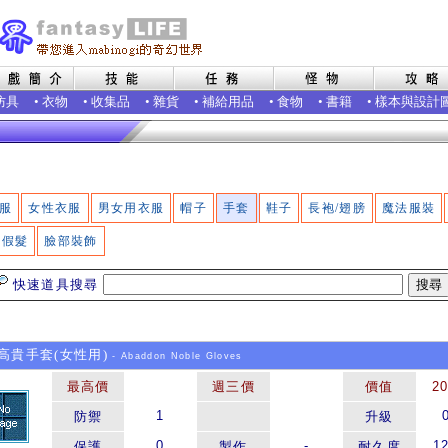
防具
•
衣物
•
收集品
•
雜貨
•
補給用品
•
食物
•
書籍
•
樣本與設計
服
女性衣服
男女用衣服
帽子
手套
鞋子
長袍/翅膀
魔法服裝
假髮
臉部裝飾
快速道具搜尋
貴手套(女性用)
- Abaddon Noble Gloves
最高價
週三價
價值
2
1
防禦
升級
0
-
1
保護
製作
耐久度