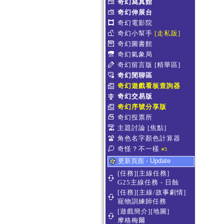
奇幻寫真館
奇幻伸展台
奇幻電影院
奇幻小幫手
[走私販]
奇幻圖書館
奇幻氣象局
奇幻留言版
[精華區]
奇幻閒聊區
奇幻遊戲看板查詢器
奇幻交易版
奇幻序號分享版
奇幻投票所
主題討論
[焦點]
角色名字顏色計算器
奇怪？不一樣
#5
更新頁面 - Update
[任務][主線任務]
G25主線任務 - 日蝕
[任務][主線/故事劇情]
寵物訓練師任務
[遊戲簡介][地圖]
摩格梅爾