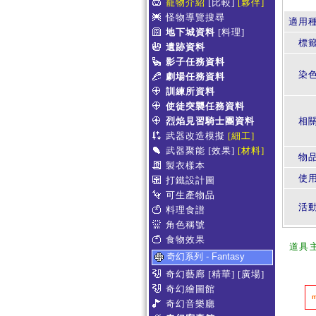
寵物介紹
[比較]
[夥伴]
怪物導覽搜尋
適用
地下城資料
[料理]
標
遺跡資料
影子任務資料
染
劇場任務資料
訓練所資料
使徒突襲任務資料
烈焰見習騎士團資料
相
武器改造模擬
[細工]
武器聚能
[效果]
[材料]
物
製衣樣本
使
打鐵設計圖
可生產物品
活
料理食譜
角色稱號
食物效果
道具
奇幻系列 - Fantasy
奇幻藝廊
[精華]
[廣場]
奇幻繪圖館
奇幻音樂廳