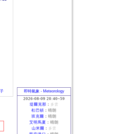
箱子
即時氣象 - Meteorology
2026-08-09 20:40~59
堤爾克那
：
多雲
杜巴頓
：
晴朗
班克爾
：
晴朗
艾明馬夏
：
晴朗
山米爾
：
多雲