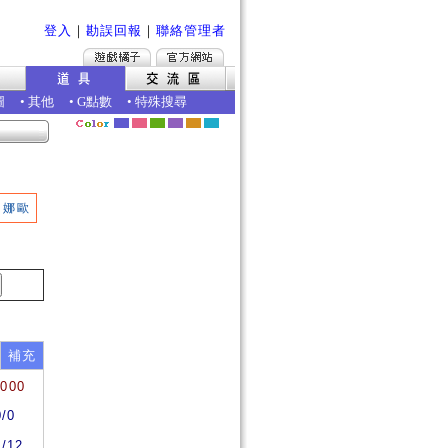
登入
｜
勘誤回報
｜
聯絡管理者
圖
•
其他
•
G點數
•
特殊搜尋
娜歐
補充
0000
0/0
2/12