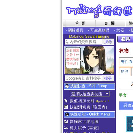
•
關於道具
•
可生產物品
•
武器
•
Mabinogi Search Engine
衣物
沒有職業
之分！什
麼技能都
男性衣
可學習！
尾巴
技能快查 - Skill Jump
手套
數值增加技能
Update !
惡魔高
技能消耗表
[強度表]
快速功能 - Quick Menu
愛爾琳世界地圖
魔力賦予
[喜愛]