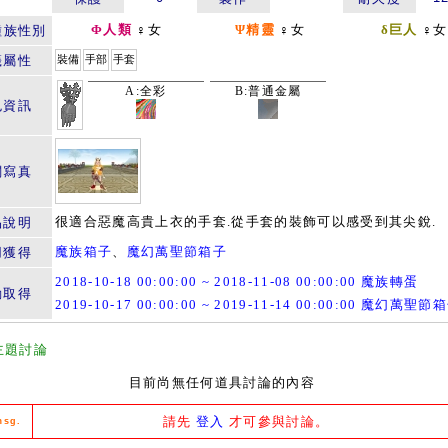
Φ人類
♀女
Ψ精靈
♀女
δ巨人
♀女
種族性別
籤屬性
裝備
手部
手套
A:全彩
B:普通金屬
色資訊
關寫真
很適合惡魔高貴上衣的手套.從手套的裝飾可以感受到其尖銳.
品說明
魔族箱子
、
魔幻萬聖節箱子
用獲得
2018-10-18 00:00:00 ~ 2018-11-08 00:00:00 魔族轉蛋
動取得
2019-10-17 00:00:00 ~ 2019-11-14 00:00:00 魔幻萬聖節
主題討論
目前尚無任何道具討論的內容
請先
登入
才可參與討論。
msg.