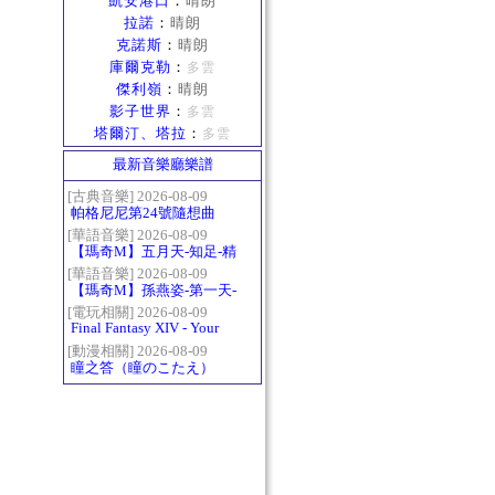
凱安港口
：
晴朗
拉諾
：
晴朗
克諾斯
：
晴朗
庫爾克勒
：
多雲
傑利嶺
：
晴朗
影子世界
：
多雲
塔爾汀、塔拉
：
多雲
最新音樂廳樂譜
[古典音樂] 2026-08-09
帕格尼尼第24號隨想曲
（Paganini Caprice No.24
[華語音樂] 2026-08-09
【瑪奇M】五月天-知足-精
in A-）
修版
[華語音樂] 2026-08-09
【瑪奇M】孫燕姿-第一天-
精修版
[電玩相關] 2026-08-09
Final Fantasy XIV - Your
Answer
[動漫相關] 2026-08-09
瞳之答（瞳のこたえ）