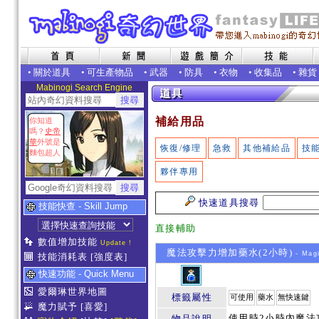
•
關於道具
•
可生產物品
•
武器
•
防具
•
衣物
•
收集品
•
雜貨
Mabinogi Search Engine
補給用品
你知道
嗎？
史帝
華
外號是
恢復/修理
急救
其他補給品
技
麵包超人
夥伴專用
快速道具搜尋
技能快查 - Skill Jump
直接輔助
數值增加技能
Update !
魔法攻擊力增加藥水(2小時)
- Mag
技能消耗表
[強度表]
快速功能 - Quick Menu
愛爾琳世界地圖
標籤屬性
可使用
藥水
無快速鍵
魔力賦予
[喜愛]
使用時2小時內魔法
物品說明