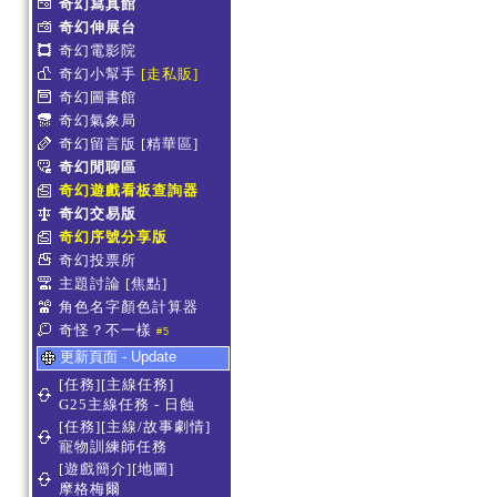
奇幻寫真館
奇幻伸展台
奇幻電影院
奇幻小幫手
[走私販]
奇幻圖書館
奇幻氣象局
奇幻留言版
[精華區]
奇幻閒聊區
奇幻遊戲看板查詢器
奇幻交易版
奇幻序號分享版
奇幻投票所
主題討論
[焦點]
角色名字顏色計算器
奇怪？不一樣
#5
更新頁面 - Update
[任務][主線任務]
G25主線任務 - 日蝕
[任務][主線/故事劇情]
寵物訓練師任務
[遊戲簡介][地圖]
摩格梅爾