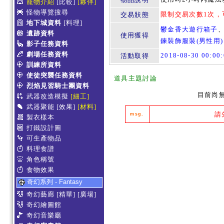
寵物介紹
[比較]
[夥伴]
怪物導覽搜尋
限制交易次數1次，
交易狀態
地下城資料
[料理]
鬱金香大遊行箱子
遺跡資料
使用獲得
鍊裝飾服裝(男性用)
影子任務資料
劇場任務資料
2018-08-30 00:0
活動取得
訓練所資料
使徒突襲任務資料
道具主題討論
烈焰見習騎士團資料
目前尚
武器改造模擬
[細工]
武器聚能
[效果]
[材料]
請
msg.
製衣樣本
打鐵設計圖
可生產物品
料理食譜
角色稱號
食物效果
奇幻系列 - Fantasy
奇幻藝廊
[精華]
[廣場]
奇幻繪圖館
奇幻音樂廳