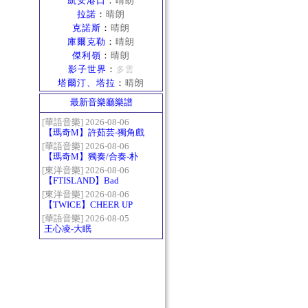
凱安港口
：
晴朗
拉諾
：
晴朗
克諾斯
：
晴朗
庫爾克勒
：
晴朗
傑利嶺
：
晴朗
影子世界
：
多雲
塔爾汀、塔拉
：
晴朗
最新音樂廳樂譜
[華語音樂] 2026-08-06
【瑪奇M】許茹芸-獨角戲
[華語音樂] 2026-08-06
【瑪奇M】獨奏/合奏-朴
樹-那些花兒
[東洋音樂] 2026-08-06
【FTISLAND】Bad
Woman
[東洋音樂] 2026-08-06
【TWICE】CHEER UP
[華語音樂] 2026-08-05
王心凌-大眠