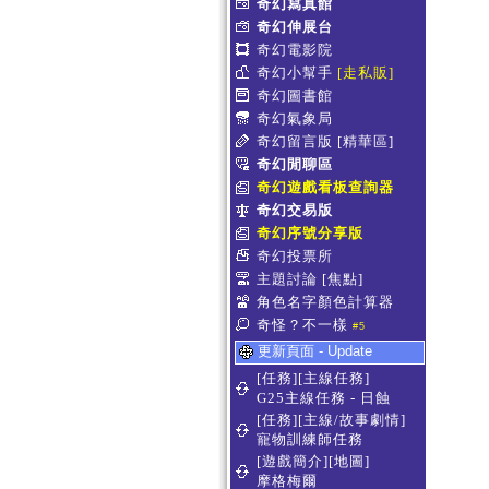
奇幻寫真館
奇幻伸展台
奇幻電影院
奇幻小幫手
[走私販]
奇幻圖書館
奇幻氣象局
奇幻留言版
[精華區]
奇幻閒聊區
奇幻遊戲看板查詢器
奇幻交易版
奇幻序號分享版
奇幻投票所
主題討論
[焦點]
角色名字顏色計算器
奇怪？不一樣
#5
更新頁面 - Update
[任務][主線任務]
G25主線任務 - 日蝕
[任務][主線/故事劇情]
寵物訓練師任務
[遊戲簡介][地圖]
摩格梅爾