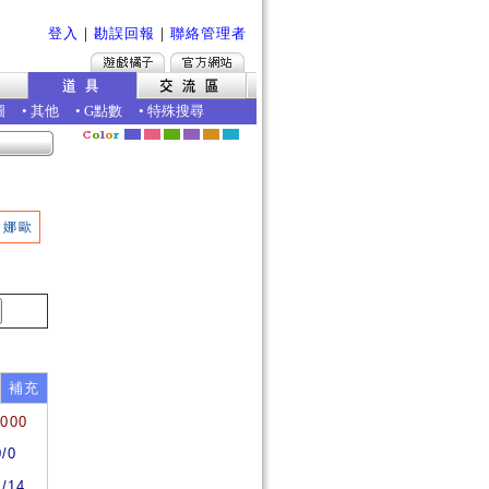
登入
｜
勘誤回報
｜
聯絡管理者
圖
•
其他
•
G點數
•
特殊搜尋
娜歐
補充
0000
0/0
4/14