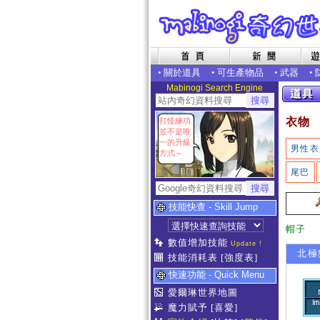
•
關於道具
•
可生產物品
•
武器
•
Mabinogi Search Engine
衣物
打怪練功
並不是唯
一的升級
男性衣
方式～
尾巴
技能快查 - Skill Jump
帽子
數值增加技能
Update !
北極狐
技能消耗表
[強度表]
快速功能 - Quick Menu
愛爾琳世界地圖
魔力賦予
[喜愛]