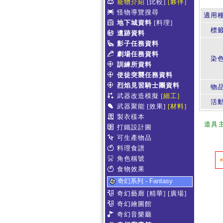
寵物介紹
[比較]
[夥伴]
怪物導覽搜尋
適用
地下城資料
[料理]
標
遺跡資料
影子任務資料
劇場任務資料
染
訓練所資料
使徒突襲任務資料
烈焰見習騎士團資料
物
武器改造模擬
[細工]
活
武器聚能
[效果]
[材料]
製衣樣本
道具
打鐵設計圖
可生產物品
料理食譜
角色稱號
食物效果
奇幻系列 - Fantasy
奇幻藝廊
[精華]
[廣場]
奇幻繪圖館
奇幻音樂廳