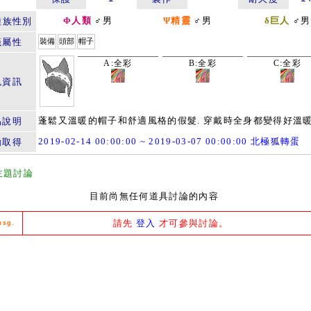
Φ人類
♂男
Ψ精靈
♂男
δ巨人
♂男
種族性別
籤屬性
裝備
頭部
帽子
A:全彩
B:全彩
C:全彩
色資訊
蓬鬆又溫暖的帽子和舒適風格的假髮. 穿戴時全身都變得好溫暖
品說明
2019-02-14 00:00:00 ~ 2019-03-07 00:00:00 北極狐轉蛋
動取得
主題討論
目前尚無任何道具討論的內容
請先
登入
才可參與討論。
msg.