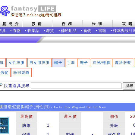
防具
•
衣物
•
收集品
•
雜貨
•
補給用品
•
食物
•
書籍
•
樣本與設計
服
女性衣服
男女用衣服
帽子
手套
鞋子
長袍/翅膀
魔法服裝
假髮
臉部裝飾
快速道具搜尋
溫暖假髮與帽子(男性用)
- Arctic Fox Wig and Hat for Men
最高價
週三價
價值
2
1
防禦
升級
1
-
1
保護
製作
耐久度