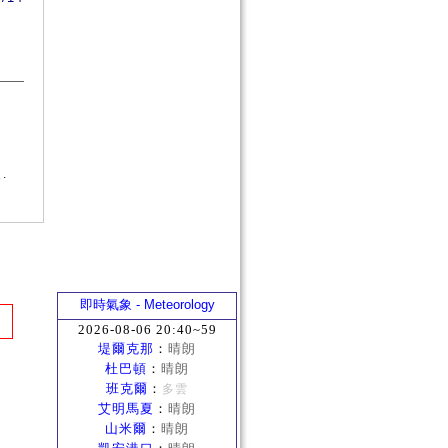
.
即時氣象 - Meteorology
2026-08-06 20:40~59
堤爾克那
：
晴朗
杜巴頓
：
晴朗
班克爾
：
多雲
艾明馬夏
：
晴朗
山米爾
：
晴朗