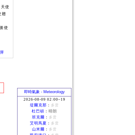
的天使
使翅
後使
四彈
即時氣象 - Meteorology
2026-08-09 02:00~19
堤爾克那
：
多雲
杜巴頓
：
晴朗
班克爾
：
多雲
艾明馬夏
：
多雲
山米爾
：
多雲