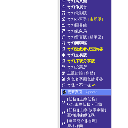
奇幻寫真館
奇幻伸展台
奇幻電影院
奇幻小幫手
[走私販]
奇幻圖書館
奇幻氣象局
奇幻留言版
[精華區]
奇幻閒聊區
奇幻遊戲看板查詢器
奇幻交易版
奇幻序號分享版
奇幻投票所
主題討論
[焦點]
角色名字顏色計算器
奇怪？不一樣
#5
更新頁面 - Update
[任務][主線任務]
G25主線任務 - 日蝕
[任務][主線/故事劇情]
寵物訓練師任務
[遊戲簡介][地圖]
摩格梅爾