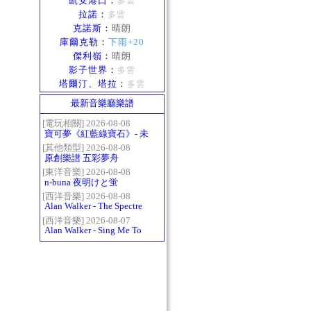
凱安港口
：
多雲
拉諾
：
多雲
克諾斯
：
晴朗
庫爾克勒
：
下雨+20
傑利嶺
：
晴朗
影子世界
：
多雲
塔爾汀、塔拉
：
多雲
最新音樂廳樂譜
[電玩相關] 2026-08-08
寶可夢《紅藍綠寶石》- 未
白鎮BGM (Littleroot Town)
[其他類型] 2026-08-08
原創樂譜 五彩夢舟
[東洋音樂] 2026-08-08
n-buna 夜明けと蛍
[西洋音樂] 2026-08-08
Alan Walker - The Spectre
[西洋音樂] 2026-08-07
Alan Walker - Sing Me To
Sleep