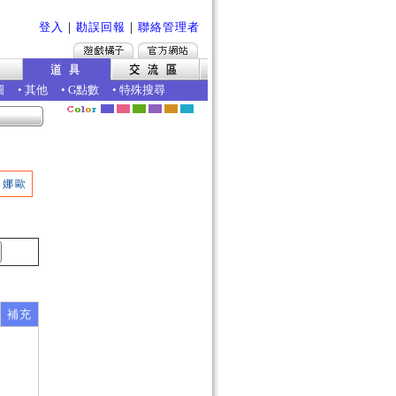
登入
｜
勘誤回報
｜
聯絡管理者
圖
•
其他
•
G點數
•
特殊搜尋
娜歐
補充