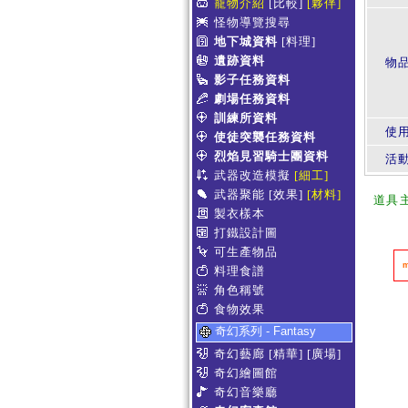
寵物介紹
[比較]
[夥伴]
怪物導覽搜尋
地下城資料
[料理]
遺跡資料
物
影子任務資料
劇場任務資料
訓練所資料
使
使徒突襲任務資料
烈焰見習騎士團資料
活
武器改造模擬
[細工]
武器聚能
[效果]
[材料]
道具
製衣樣本
打鐵設計圖
可生產物品
料理食譜
角色稱號
食物效果
奇幻系列 - Fantasy
奇幻藝廊
[精華]
[廣場]
奇幻繪圖館
奇幻音樂廳