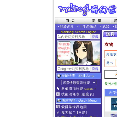
•
關於道具
•
可生產物品
•
武器
•
Mabinogi Search Engine
衣物
奇幻世界
網站資料
僅供參考
男性衣
喔~~~^^
尾巴
技能快查 - Skill Jump
長袍/
數值增加技能
Update !
天使
技能消耗表
[強度表]
快速功能 - Quick Menu
愛爾琳世界地圖
魔力賦予
[喜愛]
標