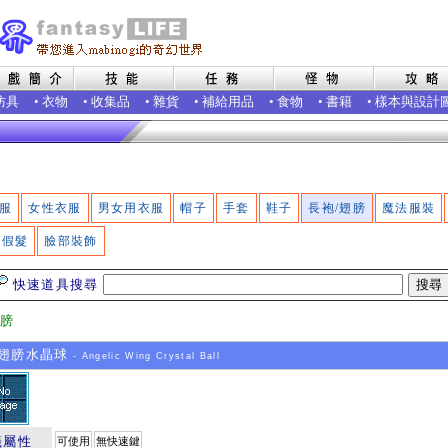
防具
•
衣物
•
收集品
•
雜貨
•
補給用品
•
食物
•
書籍
•
樣本與設計
服
女性衣服
男女用衣服
帽子
手套
鞋子
長袍/翅膀
魔法服裝
假髮
臉部裝飾
快速道具搜尋
翅膀
翅膀水晶球
- Angelic Wing Crystal Ball
籤屬性
可使用
無快速鍵