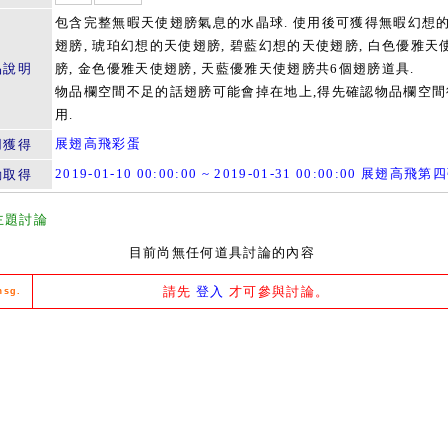
包含完整無暇天使翅膀氣息的水晶球. 使用後可獲得無暇幻想
翅膀, 琥珀幻想的天使翅膀, 碧藍幻想的天使翅膀, 白色優雅天
品說明
膀, 金色優雅天使翅膀, 天藍優雅天使翅膀共6個翅膀道具.
物品欄空間不足的話翅膀可能會掉在地上,得先確認物品欄空間
用.
展翅高飛彩蛋
用獲得
2019-01-10 00:00:00 ~ 2019-01-31 00:00:00 展翅高飛第
動取得
主題討論
目前尚無任何道具討論的內容
請先
登入
才可參與討論。
msg.