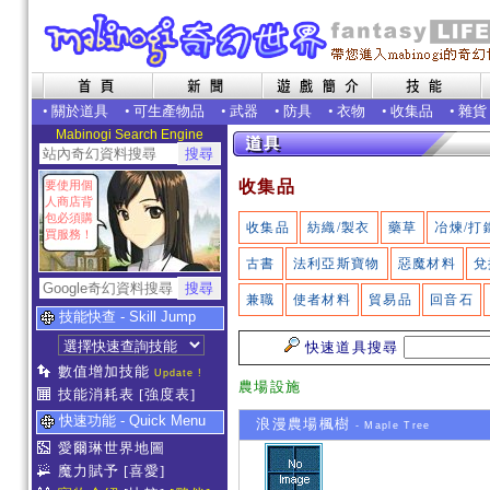
•
關於道具
•
可生產物品
•
武器
•
防具
•
衣物
•
收集品
•
雜貨
Mabinogi Search Engine
收集品
要使用個
人商店背
包必須購
收集品
紡織/製衣
藥草
冶煉/打
買服務！
古書
法利亞斯寶物
惡魔材料
兌
兼職
使者材料
貿易品
回音石
技能快查 - Skill Jump
快速道具搜尋
數值增加技能
Update !
農場設施
技能消耗表
[強度表]
快速功能 - Quick Menu
浪漫農場楓樹
- Maple Tree
愛爾琳世界地圖
魔力賦予
[喜愛]