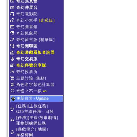
奇幻寫真館
奇幻伸展台
奇幻電影院
奇幻小幫手
[走私販]
奇幻圖書館
奇幻氣象局
奇幻留言版
[精華區]
奇幻閒聊區
奇幻遊戲看板查詢器
奇幻交易版
奇幻序號分享版
奇幻投票所
主題討論
[焦點]
角色名字顏色計算器
奇怪？不一樣
#5
更新頁面 - Update
[任務][主線任務]
G25主線任務 - 日蝕
[任務][主線/故事劇情]
寵物訓練師任務
[遊戲簡介][地圖]
摩格梅爾