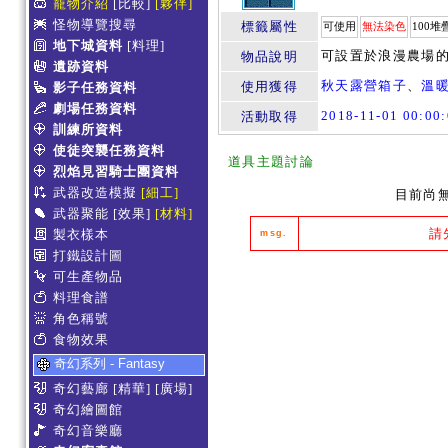
寵物介紹
[比較]
[夥伴]
怪物導覽搜尋
標籤屬性
可使用
無法染色
100堆
地下城資料
[料理]
可設置於浪漫農場的
物品說明
遺跡資料
秋天露營箱子
、
溫
使用獲得
影子任務資料
劇場任務資料
2018-11-01 00:0
活動取得
訓練所資料
使徒突襲任務資料
道具主題討論
烈焰見習騎士團資料
武器改造模擬
[細工]
目前尚
武器聚能
[效果]
[材料]
請
製衣樣本
msg.
打鐵設計圖
可生產物品
料理食譜
角色稱號
食物效果
奇幻系列 - Fantasy
奇幻藝廊
[精華]
[廣場]
奇幻繪圖館
奇幻音樂廳