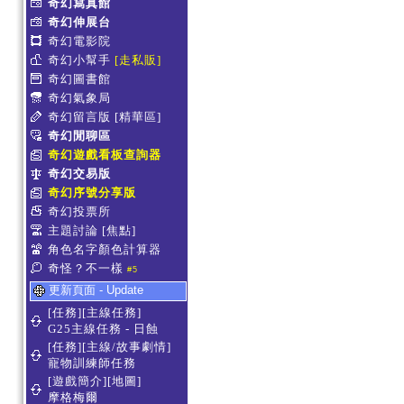
奇幻寫真館
奇幻伸展台
奇幻電影院
奇幻小幫手
[走私販]
奇幻圖書館
奇幻氣象局
奇幻留言版
[精華區]
奇幻閒聊區
奇幻遊戲看板查詢器
奇幻交易版
奇幻序號分享版
奇幻投票所
主題討論
[焦點]
角色名字顏色計算器
奇怪？不一樣
#5
更新頁面 - Update
[任務][主線任務]
G25主線任務 - 日蝕
[任務][主線/故事劇情]
寵物訓練師任務
[遊戲簡介][地圖]
摩格梅爾