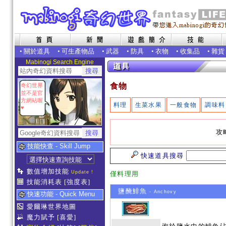
•
關於道具
•
可生產物品
•
武器
•
防具
•
衣物
•
收集品
•
雜貨
Mabinogi Search Engine
食物
奇幻世界
並不是官
方網站喔
料理
生菜水果
一般食物
調味料
♥
攻
技能快查 - Skill Jump
快速道具搜尋
數值增加技能
Update !
僅料理用
技能消耗表
[強度表]
鹽醃鯡魚
- Anchovy
快速功能 - Quick Menu
愛爾琳世界地圖
魔力賦予
[喜愛]