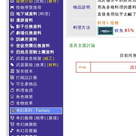
泡於鹽水中的鯡魚沾
寵物介紹
[比較]
[夥伴]
物品說明
用為多種料理的醬料
怪物導覽搜尋
地下城資料
[料理]
直接食用似乎太鹹了
遺跡資料
料理3:發酵
影子任務資料
料理方法
鯡魚
85%
劇場任務資料
訓練所資料
道具主題討論
使徒突襲任務資料
烈焰見習騎士團資料
目前尚
武器改造模擬
[細工]
武器聚能
[效果]
[材料]
請
msg.
製衣樣本
打鐵設計圖
可生產物品
料理食譜
角色稱號
食物效果
奇幻系列 - Fantasy
奇幻藝廊
[精華]
[廣場]
奇幻繪圖館
奇幻音樂廳