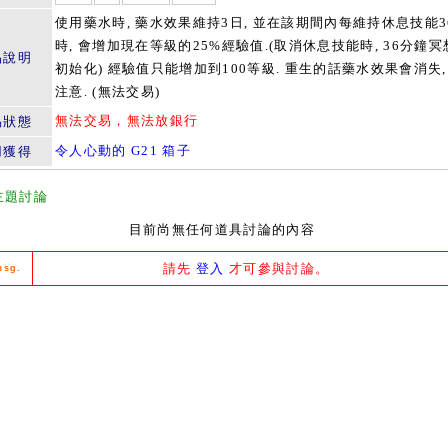
使用藥水時, 藥水效果維持3日, 並在該期間內每維持休息技能3
時, 會增加現在等級的25%經驗值.(取消休息技能時, 36分鐘
品說明
初始化) 經驗值只能增加到100等級. 重生的話藥水效果會消失,
注意. (無法交易)
無法交易，無法放銀行
易狀態
令人心動的 G21 箱子
用獲得
主題討論
目前尚無任何道具討論的內容
請先
登入
才可參與討論。
msg.