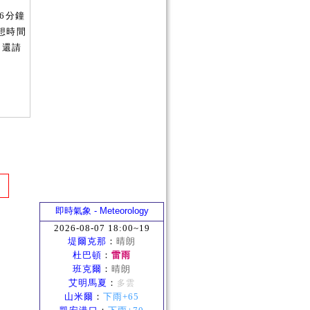
6分鐘
冥想時間
 還請
即時氣象 - Meteorology
2026-08-07 18:00~19
堤爾克那
：
晴朗
杜巴頓
：
雷雨
班克爾
：
晴朗
艾明馬夏
：
多雲
山米爾
：
下雨+65