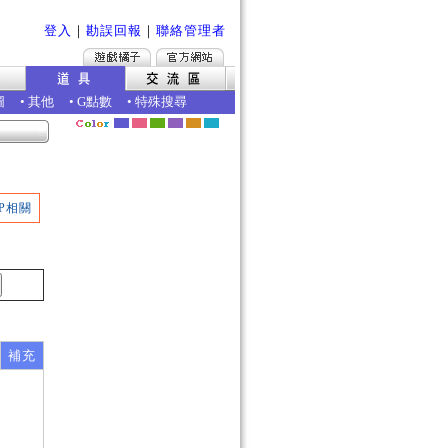
登入
｜
勘誤回報
｜
聯絡管理者
圖
•
其他
•
G點數
•
特殊搜尋
P相關
補充