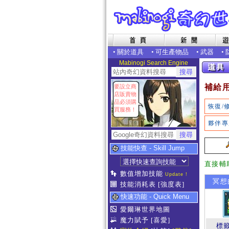
•
關於道具
•
可生產物品
•
武器
•
Mabinogi Search Engine
補給
要設立商
店販賣物
品必須購
恢復/
買服務！
夥伴專
技能快查 - Skill Jump
直接輔
數值增加技能
Update !
冥想的
技能消耗表
[強度表]
快速功能 - Quick Menu
愛爾琳世界地圖
魔力賦予
[喜愛]
標