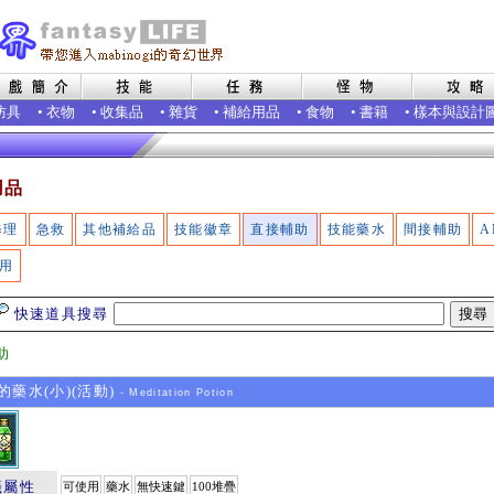
防具
•
衣物
•
收集品
•
雜貨
•
補給用品
•
食物
•
書籍
•
樣本與設計
用品
修理
急救
其他補給品
技能徽章
直接輔助
技能藥水
間接輔助
A
用
快速道具搜尋
助
藥水(小)(活動)
- Meditation Potion
籤屬性
可使用
藥水
無快速鍵
100堆疊