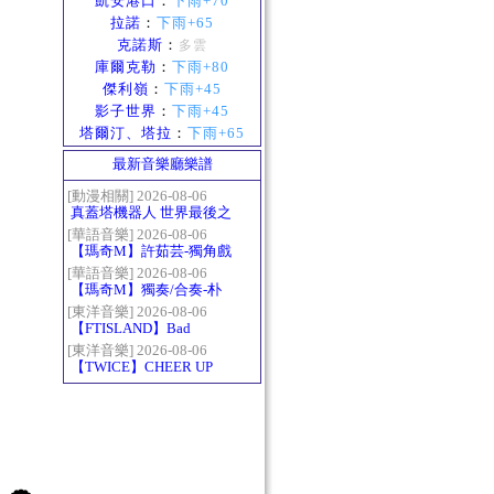
凱安港口
：
下雨+70
拉諾
：
下雨+65
克諾斯
：
多雲
庫爾克勒
：
下雨+80
傑利嶺
：
下雨+45
影子世界
：
下雨+45
塔爾汀、塔拉
：
下雨+65
最新音樂廳樂譜
[動漫相關] 2026-08-06
真蓋塔機器人 世界最後之
日OP2 HEATS
[華語音樂] 2026-08-06
【瑪奇M】許茹芸-獨角戲
[華語音樂] 2026-08-06
【瑪奇M】獨奏/合奏-朴
樹-那些花兒
[東洋音樂] 2026-08-06
【FTISLAND】Bad
Woman
[東洋音樂] 2026-08-06
【TWICE】CHEER UP