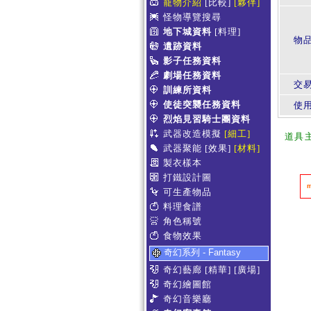
寵物介紹
[比較]
[夥伴]
怪物導覽搜尋
地下城資料
[料理]
物
遺跡資料
影子任務資料
劇場任務資料
交
訓練所資料
使徒突襲任務資料
使
烈焰見習騎士團資料
武器改造模擬
[細工]
道具
武器聚能
[效果]
[材料]
製衣樣本
打鐵設計圖
可生產物品
料理食譜
角色稱號
食物效果
奇幻系列 - Fantasy
奇幻藝廊
[精華]
[廣場]
奇幻繪圖館
奇幻音樂廳