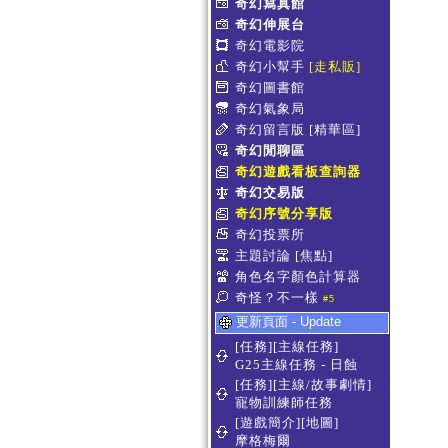
奇幻寫真館
奇幻伸展台
奇幻電影院
奇幻小幫手
[走私販]
奇幻圖書館
奇幻氣象局
奇幻留言版
[精華區]
奇幻閒聊區
奇幻遊戲看板查詢器
奇幻交易版
奇幻序號分享版
奇幻投票所
主題討論
[焦點]
角色名字顏色計算器
奇怪？不一樣
#5
更新頁面 - Update
[任務][主線任務]
G25主線任務 - 日蝕
[任務][主線/故事劇情]
寵物訓練師任務
[遊戲簡介][地圖]
摩格梅爾