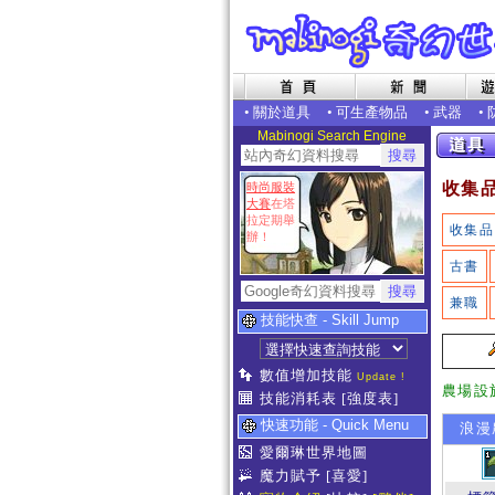
•
關於道具
•
可生產物品
•
武器
•
Mabinogi Search Engine
收集
時尚服裝
大賽
在塔
拉定期舉
收集品
辦！
古書
兼職
技能快查 - Skill Jump
數值增加技能
Update !
農場設
技能消耗表
[強度表]
快速功能 - Quick Menu
浪漫
愛爾琳世界地圖
魔力賦予
[喜愛]