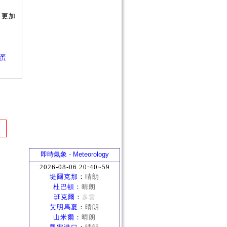
得更加
轉蛋
即時氣象 - Meteorology
2026-08-06 20:40~59
堤爾克那
：
晴朗
杜巴頓
：
晴朗
班克爾
：
多雲
艾明馬夏
：
晴朗
山米爾
：
晴朗