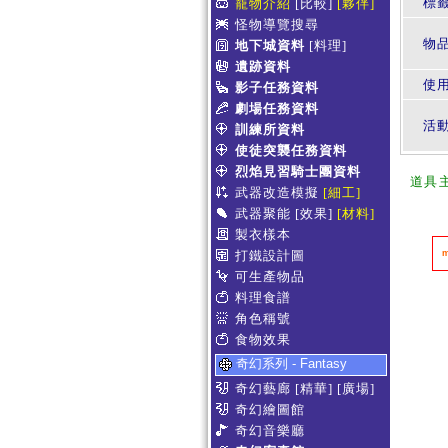
標
寵物介紹
[比較]
[夥伴]
怪物導覽搜尋
物
地下城資料
[料理]
遺跡資料
使
影子任務資料
劇場任務資料
活
訓練所資料
使徒突襲任務資料
烈焰見習騎士團資料
道具
武器改造模擬
[細工]
武器聚能
[效果]
[材料]
製衣樣本
打鐵設計圖
可生產物品
料理食譜
角色稱號
食物效果
奇幻系列 - Fantasy
奇幻藝廊
[精華]
[廣場]
奇幻繪圖館
奇幻音樂廳