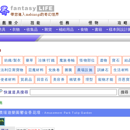
防具
•
衣物
•
收集品
•
雜貨
•
補給用品
•
食物
•
書籍
•
樣本與設計
品
紡織/製衣
藥草
冶煉/打鐵
魔族卷軸
怪物部位
遺物
寶石
結
法利亞斯寶物
惡魔材料
兌換卷
圖騰
農場設施
訓練石
生活材料
使者材料
貿易品
回音石
美容券
稱號券
理型
寵物才能
芬恩寶
快速道具搜尋
施
農場遊樂園鬱金香花壇
- Amusement Park Tulip Garden