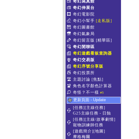
奇幻寫真館
奇幻伸展台
奇幻電影院
奇幻小幫手
[走私販]
奇幻圖書館
奇幻氣象局
奇幻留言版
[精華區]
奇幻閒聊區
奇幻遊戲看板查詢器
奇幻交易版
奇幻序號分享版
奇幻投票所
主題討論
[焦點]
角色名字顏色計算器
奇怪？不一樣
#5
更新頁面 - Update
[任務][主線任務]
G25主線任務 - 日蝕
[任務][主線/故事劇情]
寵物訓練師任務
[遊戲簡介][地圖]
摩格梅爾