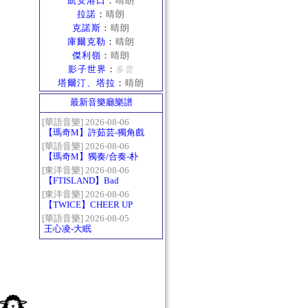
凱安港口
：
晴朗
拉諾
：
晴朗
克諾斯
：
晴朗
庫爾克勒
：
晴朗
傑利嶺
：
晴朗
影子世界
：
多雲
塔爾汀、塔拉
：
晴朗
最新音樂廳樂譜
[華語音樂] 2026-08-06
【瑪奇M】許茹芸-獨角戲
[華語音樂] 2026-08-06
【瑪奇M】獨奏/合奏-朴
樹-那些花兒
[東洋音樂] 2026-08-06
【FTISLAND】Bad
Woman
[東洋音樂] 2026-08-06
【TWICE】CHEER UP
[華語音樂] 2026-08-05
王心凌-大眠