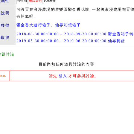
籤屬性
可使用
無法染色
100堆疊
可設置在浪漫農場的遊樂園鬱金香花壇. 一起將浪漫農場布置
品說明
有朝氣吧.
鬱金香大遊行箱子
、
仙界幻想箱子
用獲得
2018-08-30 00:00:00 ~ 2018-09-20 00:00:00 鬱金香箱子
動取得
2019-05-30 00:00:00 ~ 2019-06-20 00:00:00 仙界轉蛋
主題討論
目前尚無任何道具討論的內容
請先
登入
才可參與討論。
msg.