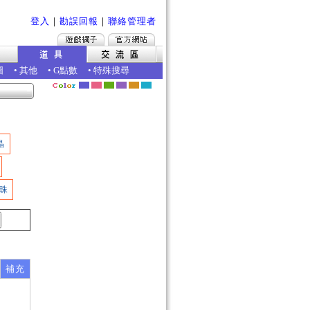
登入
｜
勘誤回報
｜
聯絡管理者
圖
•
其他
•
G點數
•
特殊搜尋
晶
珠
補充