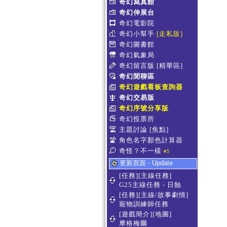
奇幻寫真館
奇幻伸展台
奇幻電影院
奇幻小幫手
[走私販]
奇幻圖書館
奇幻氣象局
奇幻留言版
[精華區]
奇幻閒聊區
奇幻遊戲看板查詢器
奇幻交易版
奇幻序號分享版
奇幻投票所
主題討論
[焦點]
角色名字顏色計算器
奇怪？不一樣
#5
更新頁面 - Update
[任務][主線任務]
G25主線任務 - 日蝕
[任務][主線/故事劇情]
寵物訓練師任務
[遊戲簡介][地圖]
摩格梅爾