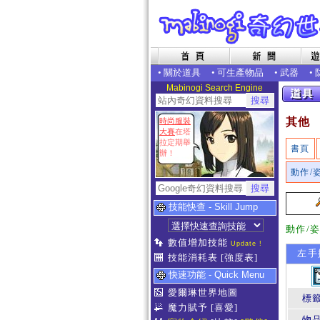
•
關於道具
•
可生產物品
•
武器
•
Mabinogi Search Engine
其他
時尚服裝
大賽
在塔
拉定期舉
書頁
辦！
動作/
技能快查 - Skill Jump
動作/
數值增加技能
Update !
左手
技能消耗表
[強度表]
快速功能 - Quick Menu
愛爾琳世界地圖
標
魔力賦予
[喜愛]
物