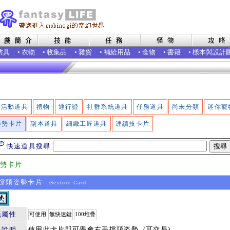
防具
•
衣物
•
收集品
•
雜貨
•
補給用品
•
食物
•
書籍
•
樣本與設計
活動道具
禮物
通行證
社群系統道具
任務道具
尚未分類
迷你寵
姿勢卡片
副本道具
細緻工匠道具
連續技卡片
快速道具搜尋
姿勢卡片
撐頭姿勢卡片
- Gesture Card
籤屬性
可使用
無快速鍵
100堆疊
使用此卡片即可學會右手撐頭姿勢. (可交易)
品說明