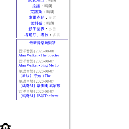
凱安港口
：
晴朗
拉諾
：
晴朗
克諾斯
：
晴朗
庫爾克勒
：
多雲
傑利嶺
：
晴朗
影子世界
：
多雲
塔爾汀、塔拉
：
多雲
最新音樂廳樂譜
[西洋音樂] 2026-08-08
Alan Walker - The Spectre
[西洋音樂] 2026-08-07
Alan Walker - Sing Me To
Sleep
[華語音樂] 2026-08-07
【新版】浮光（The
History）：六和弦
[華語音樂] 2026-08-07
【瑪奇M】屠洪剛-武家坡
2021
[西洋音樂] 2026-08-07
【玛奇M】肥鼠Thefatrat-
Monody