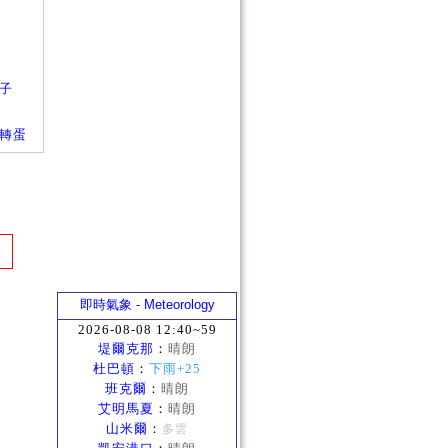
箱子
箱子轉蛋
即時氣象 - Meteorology
2026-08-08 12:40~59
堤爾克那
：
晴朗
杜巴頓
：
下雨+25
班克爾
：
晴朗
艾明馬夏
：
晴朗
山米爾
：
多雲