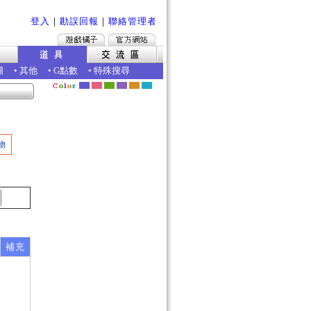
登入
｜
勘誤回報
｜
聯絡管理者
圖
•
其他
•
G點數
•
特殊搜尋
物
補充