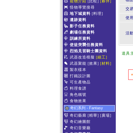
寵物介紹
[比較]
[夥伴]
怪物導覽搜尋
交
地下城資料
[料理]
使
遺跡資料
影子任務資料
劇場任務資料
活
訓練所資料
使徒突襲任務資料
烈焰見習騎士團資料
道具
武器改造模擬
[細工]
武器聚能
[效果]
[材料]
製衣樣本
打鐵設計圖
可生產物品
料理食譜
角色稱號
食物效果
奇幻系列 - Fantasy
奇幻藝廊
[精華]
[廣場]
奇幻繪圖館
奇幻音樂廳