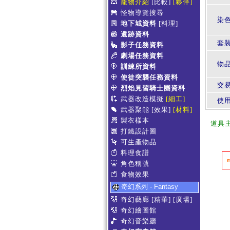
寵物介紹
[比較]
[夥伴]
怪物導覽搜尋
染
地下城資料
[料理]
遺跡資料
套
影子任務資料
劇場任務資料
物
訓練所資料
使徒突襲任務資料
交
烈焰見習騎士團資料
武器改造模擬
[細工]
使
武器聚能
[效果]
[材料]
製衣樣本
道具
打鐵設計圖
可生產物品
料理食譜
角色稱號
食物效果
奇幻系列 - Fantasy
奇幻藝廊
[精華]
[廣場]
奇幻繪圖館
奇幻音樂廳