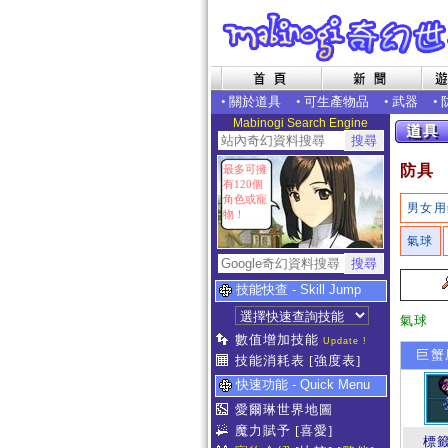
•
關於道具
•
可生產物品
•
武器
•
Mabinogi Search Engine
防具
最多可擁
有120個
角色或寵
男女用
物！
氣球
技能快查 - Skill Jump
氣球
數值增加技能
Update !
巨蟹座
技能消耗表
[強度表]
快速功能 - Quick Menu
愛爾琳世界地圖
魔力賦予
[喜愛]
標