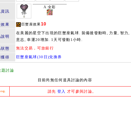
A:全彩
色資訊
10
裝效果
巨蟹座效果
在美麗的星空下出現的巨蟹座氣球. 裝備後發動時, 力量, 智力, 
品說明
意志, 幸運20增加. 1天可發動1小時.
無法交易，可放銀行
易狀態
巨蟹座氣球(30日)兌換券
用獲得
主題討論
目前尚無任何道具討論的內容
請先
登入
才可參與討論。
msg.