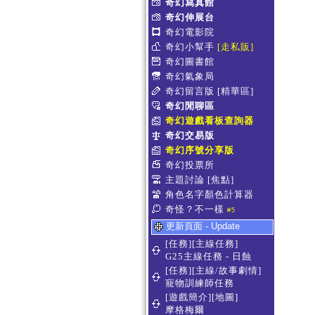
奇幻寫真館
奇幻伸展台
奇幻電影院
奇幻小幫手
[走私販]
奇幻圖書館
奇幻氣象局
奇幻留言版
[精華區]
奇幻閒聊區
奇幻遊戲看板查詢器
奇幻交易版
奇幻序號分享版
奇幻投票所
主題討論
[焦點]
角色名字顏色計算器
奇怪？不一樣
#5
更新頁面 - Update
[任務][主線任務]
G25主線任務 - 日蝕
[任務][主線/故事劇情]
寵物訓練師任務
[遊戲簡介][地圖]
摩格梅爾