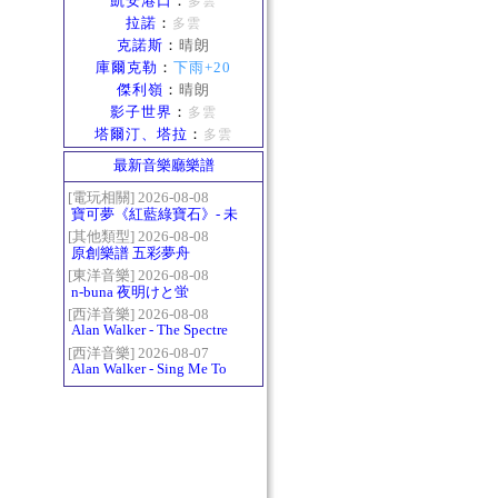
凱安港口
：
多雲
拉諾
：
多雲
克諾斯
：
晴朗
庫爾克勒
：
下雨+20
傑利嶺
：
晴朗
影子世界
：
多雲
塔爾汀、塔拉
：
多雲
最新音樂廳樂譜
[電玩相關] 2026-08-08
寶可夢《紅藍綠寶石》- 未
白鎮BGM (Littleroot Town)
[其他類型] 2026-08-08
原創樂譜 五彩夢舟
[東洋音樂] 2026-08-08
n-buna 夜明けと蛍
[西洋音樂] 2026-08-08
Alan Walker - The Spectre
[西洋音樂] 2026-08-07
Alan Walker - Sing Me To
Sleep