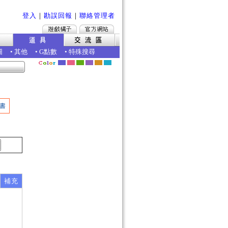
登入
｜
勘誤回報
｜
聯絡管理者
圖
•
其他
•
G點數
•
特殊搜尋
書
補充