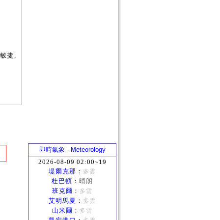
敏捷,
即時氣象 - Meteorology
2026-08-09 02:00~19
堤爾克那
：
多雲
杜巴頓
：
晴朗
班克爾
：
多雲
艾明馬夏
：
多雲
山米爾
：
多雲