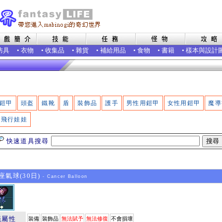
防具
•
衣物
•
收集品
•
雜貨
•
補給用品
•
食物
•
書籍
•
樣本與設計
鎧甲
頭盔
鐵靴
盾
裝飾品
護手
男性用鎧甲
女性用鎧甲
魔導
飛行娃娃
快速道具搜尋
氣球(30日)
- Cancer Balloon
籤屬性
裝備
裝飾品
無法賦予
無法修復
不會損壞