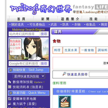
•
關於道具
•
可生產物品
•
武器
•
防具
•
衣物
•
收集品
•
雜貨
Mabinogi Search Engine
食物
時尚服裝
大賽
在塔
拉定期舉
料理
生菜水果
一般食物
調味料
辦！
攻
技能快查 - Skill Jump
快速道具搜尋
數值增加技能
Update !
僅料理用
技能消耗表
[強度表]
你做得到!幸運蛋糕
- Cheer up! Luc
快速功能 - Quick Menu
愛爾琳世界地圖
魔力賦予
[喜愛]