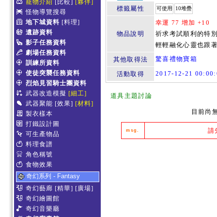
寵物介紹
[比較]
[夥伴]
標籤屬性
可使用
10堆疊
怪物導覽搜尋
地下城資料
[料理]
幸運 77 增加 +10
遺跡資料
物品說明
祈求考試順利的特別
影子任務資料
輕輕融化心靈也跟著
劇場任務資料
驚喜禮物寶箱
其他取得法
訓練所資料
使徒突襲任務資料
2017-12-21 00:00
活動取得
烈焰見習騎士團資料
武器改造模擬
[細工]
道具主題討論
武器聚能
[效果]
[材料]
目前尚
製衣樣本
打鐵設計圖
請
msg.
可生產物品
料理食譜
角色稱號
食物效果
奇幻系列 - Fantasy
奇幻藝廊
[精華]
[廣場]
奇幻繪圖館
奇幻音樂廳