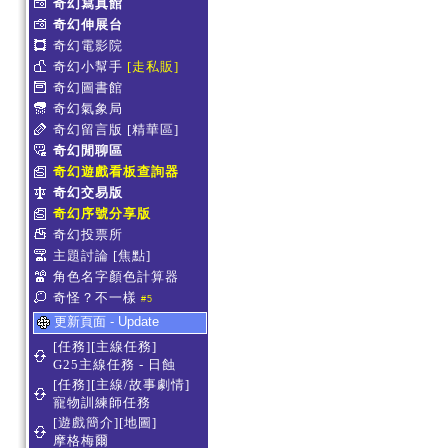
奇幻寫真館
奇幻伸展台
奇幻電影院
奇幻小幫手
[走私販]
奇幻圖書館
奇幻氣象局
奇幻留言版
[精華區]
奇幻閒聊區
奇幻遊戲看板查詢器
奇幻交易版
奇幻序號分享版
奇幻投票所
主題討論
[焦點]
角色名字顏色計算器
奇怪？不一樣
#5
更新頁面 - Update
[任務][主線任務]
G25主線任務 - 日蝕
[任務][主線/故事劇情]
寵物訓練師任務
[遊戲簡介][地圖]
摩格梅爾