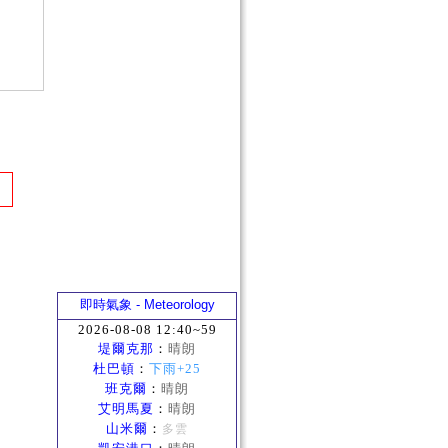
即時氣象 - Meteorology
2026-08-08 12:40~59
堤爾克那
：
晴朗
杜巴頓
：
下雨+25
班克爾
：
晴朗
艾明馬夏
：
晴朗
山米爾
：
多雲