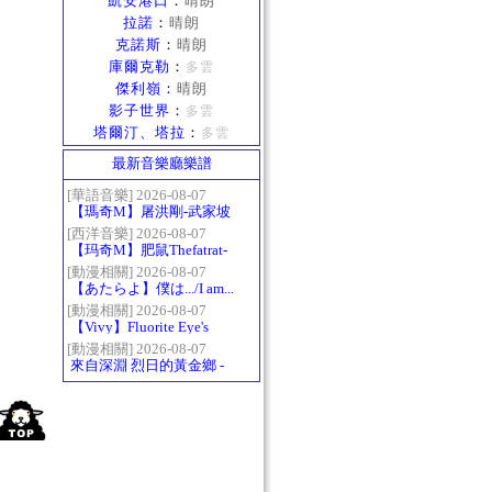
凱安港口
：
晴朗
拉諾
：
晴朗
克諾斯
：
晴朗
庫爾克勒
：
多雲
傑利嶺
：
晴朗
影子世界
：
多雲
塔爾汀、塔拉
：
多雲
最新音樂廳樂譜
[華語音樂] 2026-08-07
【瑪奇M】屠洪剛-武家坡
2021
[西洋音樂] 2026-08-07
【玛奇M】肥鼠Thefatrat-
Monody
[動漫相關] 2026-08-07
【あたらよ】僕は.../I am...
（我內心的糟糕念頭/僕の
[動漫相關] 2026-08-07
【Vivy】Fluorite Eye's
心のヤバイやつ第二季
Song
OP）
[動漫相關] 2026-08-07
來自深淵 烈日的黃金鄉 -
Gravity