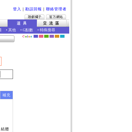
登入
｜
勘誤回報
｜
聯絡管理者
圖
•
其他
•
G點數
•
特殊搜尋
補充
蝶結翅