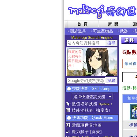
•
關於道具
•
可生產物品
•
武器
•
Mabinogi Search Engine
G點數
現實的每
天都有不
同日期效
每日禮
果！
活動/
技能快查 - Skill Jump
和平
數值增加技能
Update !
技能消耗表
[強度表]
快速功能 - Quick Menu
標
愛爾琳世界地圖
魔力賦予
[喜愛]