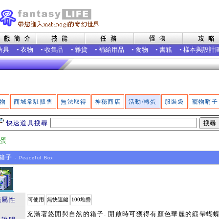
防具
•
衣物
•
收集品
•
雜貨
•
補給用品
•
食物
•
書籍
•
樣本與設計
物
商城常駐販售
無法取得
神秘商店
活動/轉蛋
服裝袋
寵物哨子
快速道具搜尋
轉蛋
箱子
- Peaceful Box
籤屬性
可使用
無快速鍵
100堆疊
充滿著悠閒與自然的箱子. 開啟時可獲得有顏色華麗的緞帶蝴