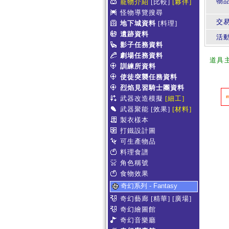
物
寵物介紹
[比較]
[夥伴]
怪物導覽搜尋
交
地下城資料
[料理]
遺跡資料
活
影子任務資料
劇場任務資料
道具
訓練所資料
使徒突襲任務資料
烈焰見習騎士團資料
武器改造模擬
[細工]
武器聚能
[效果]
[材料]
製衣樣本
打鐵設計圖
可生產物品
料理食譜
角色稱號
食物效果
奇幻系列 - Fantasy
奇幻藝廊
[精華]
[廣場]
奇幻繪圖館
奇幻音樂廳