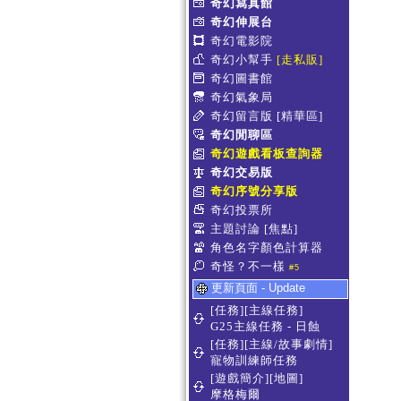
奇幻寫真館
奇幻伸展台
奇幻電影院
奇幻小幫手
[走私販]
奇幻圖書館
奇幻氣象局
奇幻留言版
[精華區]
奇幻閒聊區
奇幻遊戲看板查詢器
奇幻交易版
奇幻序號分享版
奇幻投票所
主題討論
[焦點]
角色名字顏色計算器
奇怪？不一樣
#5
更新頁面 - Update
[任務][主線任務]
G25主線任務 - 日蝕
[任務][主線/故事劇情]
寵物訓練師任務
[遊戲簡介][地圖]
摩格梅爾