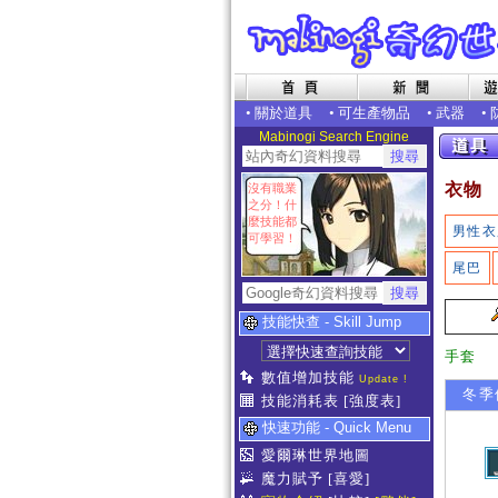
•
關於道具
•
可生產物品
•
武器
•
Mabinogi Search Engine
衣物
沒有職業
之分！什
麼技能都
男性衣
可學習！
尾巴
技能快查 - Skill Jump
手套
數值增加技能
Update !
冬季使
技能消耗表
[強度表]
快速功能 - Quick Menu
愛爾琳世界地圖
魔力賦予
[喜愛]