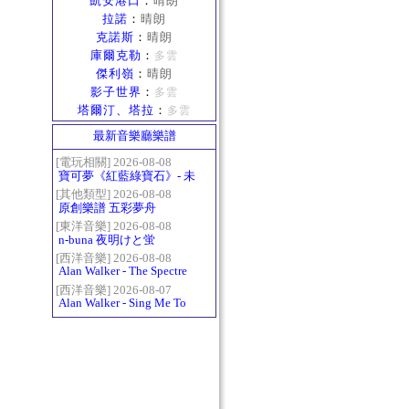
凱安港口
：
晴朗
拉諾
：
晴朗
克諾斯
：
晴朗
庫爾克勒
：
多雲
傑利嶺
：
晴朗
影子世界
：
多雲
塔爾汀、塔拉
：
多雲
最新音樂廳樂譜
[電玩相關] 2026-08-08
寶可夢《紅藍綠寶石》- 未
白鎮BGM (Littleroot Town)
[其他類型] 2026-08-08
原創樂譜 五彩夢舟
[東洋音樂] 2026-08-08
n-buna 夜明けと蛍
[西洋音樂] 2026-08-08
Alan Walker - The Spectre
[西洋音樂] 2026-08-07
Alan Walker - Sing Me To
Sleep