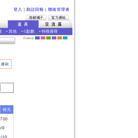
登入
｜
勘誤回報
｜
聯絡管理者
圖
•
其他
•
G點數
•
特殊搜尋
娜歐
補充
2700
0/0
0/10