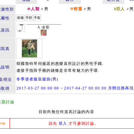
Φ人類
♂男
Ψ精靈
♂男
δ巨人
♂男
種族性別
籤屬性
裝備
手部
手套
A:全彩
色資訊
關寫真
韓國魯特琴伺服器的惠樂喜所設計的男性手鐲.
品說明
連接手指與手腕的鏈條是非常有魅力的手環.
冬季使者服裝服袋(男)
取得法
2017-03-27 00:00:00 ~ 2017-04-27 00:00:00 月間任務再現
動取得
主題討論
目前尚無任何道具討論的內容
請先
登入
才可參與討論。
msg.