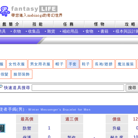
防具
•
衣物
•
收集品
•
雜貨
•
補給用品
•
食物
•
書籍
•
樣本與設計
服
女性衣服
男女用衣服
帽子
手套
鞋子
長袍/翅膀
魔法服裝
假髮
臉部裝飾
快速道具搜尋
者手鐲(男)
- Winter Messenger's Bracelet for Men
最高價
週三價
價值
1
1
防禦
升級
0
-
1
保護
製作
耐久度