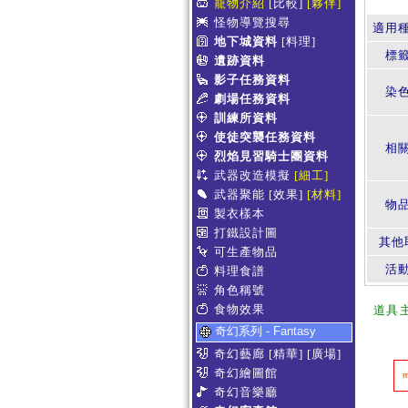
寵物介紹
[比較]
[夥伴]
怪物導覽搜尋
適用
地下城資料
[料理]
標
遺跡資料
影子任務資料
染
劇場任務資料
訓練所資料
使徒突襲任務資料
相
烈焰見習騎士團資料
武器改造模擬
[細工]
武器聚能
[效果]
[材料]
物
製衣樣本
打鐵設計圖
其他
可生產物品
活
料理食譜
角色稱號
食物效果
道具
奇幻系列 - Fantasy
奇幻藝廊
[精華]
[廣場]
奇幻繪圖館
奇幻音樂廳