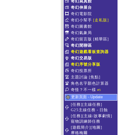
奇幻寫真館
奇幻伸展台
奇幻電影院
奇幻小幫手
[走私販]
奇幻圖書館
奇幻氣象局
奇幻留言版
[精華區]
奇幻閒聊區
奇幻遊戲看板查詢器
奇幻交易版
奇幻序號分享版
奇幻投票所
主題討論
[焦點]
角色名字顏色計算器
奇怪？不一樣
#5
更新頁面 - Update
[任務][主線任務]
G25主線任務 - 日蝕
[任務][主線/故事劇情]
寵物訓練師任務
[遊戲簡介][地圖]
摩格梅爾