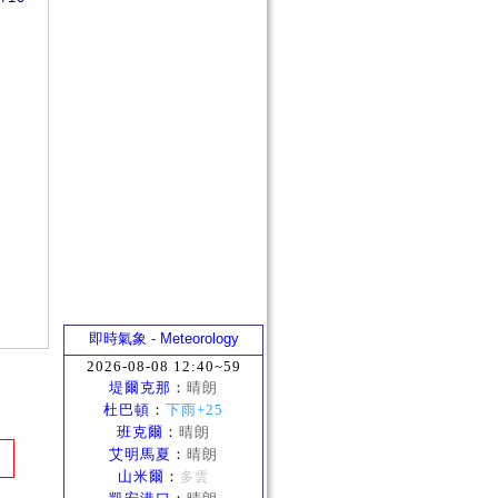
即時氣象 - Meteorology
2026-08-08 12:40~59
堤爾克那
：
晴朗
杜巴頓
：
下雨+25
班克爾
：
晴朗
艾明馬夏
：
晴朗
山米爾
：
多雲