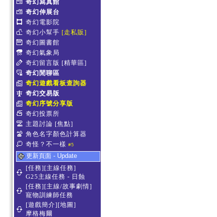
奇幻寫真館
奇幻伸展台
奇幻電影院
奇幻小幫手
[走私販]
奇幻圖書館
奇幻氣象局
奇幻留言版
[精華區]
奇幻閒聊區
奇幻遊戲看板查詢器
奇幻交易版
奇幻序號分享版
奇幻投票所
主題討論
[焦點]
角色名字顏色計算器
奇怪？不一樣
#5
更新頁面 - Update
[任務][主線任務]
G25主線任務 - 日蝕
[任務][主線/故事劇情]
寵物訓練師任務
[遊戲簡介][地圖]
摩格梅爾