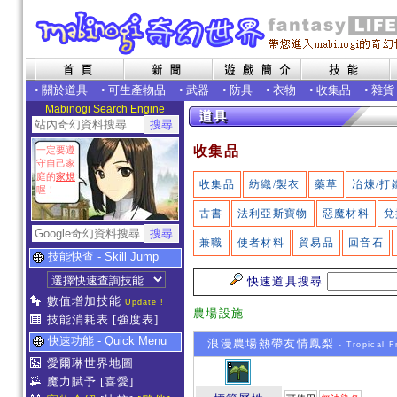
•
關於道具
•
可生產物品
•
武器
•
防具
•
衣物
•
收集品
•
雜貨
Mabinogi Search Engine
收集品
一定要遵
守自己家
庭的
家規
收集品
紡織/製衣
藥草
冶煉/打
喔！
古書
法利亞斯寶物
惡魔材料
兌
兼職
使者材料
貿易品
回音石
技能快查 - Skill Jump
快速道具搜尋
數值增加技能
Update !
農場設施
技能消耗表
[強度表]
快速功能 - Quick Menu
浪漫農場熱帶友情鳳梨
- Tropical F
愛爾琳世界地圖
魔力賦予
[喜愛]