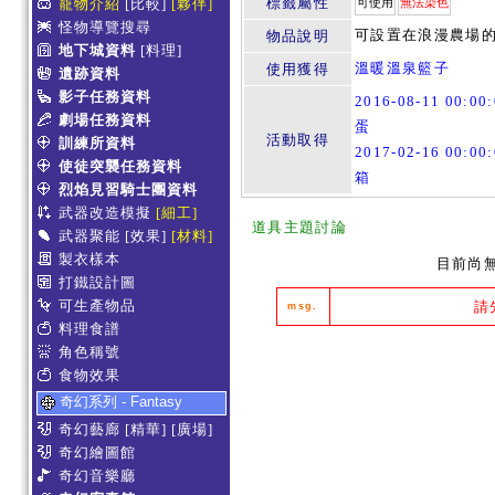
標籤屬性
寵物介紹
[比較]
[夥伴]
可使用
無法染色
怪物導覽搜尋
可設置在浪漫農場的
物品說明
地下城資料
[料理]
溫暖溫泉籃子
使用獲得
遺跡資料
影子任務資料
2016-08-11 00:0
劇場任務資料
蛋
活動取得
訓練所資料
2017-02-16 00:0
使徒突襲任務資料
箱
烈焰見習騎士團資料
武器改造模擬
[細工]
道具主題討論
武器聚能
[效果]
[材料]
製衣樣本
目前尚
打鐵設計圖
可生產物品
請
msg.
料理食譜
角色稱號
食物效果
奇幻系列 - Fantasy
奇幻藝廊
[精華]
[廣場]
奇幻繪圖館
奇幻音樂廳