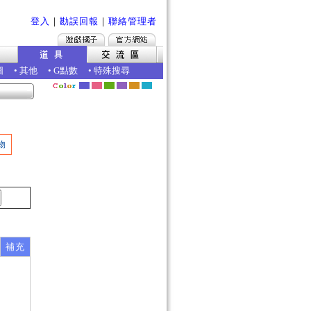
登入
｜
勘誤回報
｜
聯絡管理者
圖
•
其他
•
G點數
•
特殊搜尋
物
補充