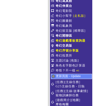
奇幻寫真館
奇幻伸展台
奇幻電影院
奇幻小幫手
[走私販]
奇幻圖書館
奇幻氣象局
奇幻留言版
[精華區]
奇幻閒聊區
奇幻遊戲看板查詢器
奇幻交易版
奇幻序號分享版
奇幻投票所
主題討論
[焦點]
角色名字顏色計算器
奇怪？不一樣
#5
更新頁面 - Update
[任務][主線任務]
G25主線任務 - 日蝕
[任務][主線/故事劇情]
寵物訓練師任務
[遊戲簡介][地圖]
摩格梅爾