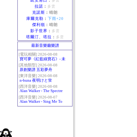
凱安港口
：
多雲
拉諾
：
多雲
克諾斯
：
晴朗
庫爾克勒
：
下雨+20
傑利嶺
：
晴朗
影子世界
：
多雲
塔爾汀、塔拉
：
多雲
最新音樂廳樂譜
[電玩相關] 2026-08-08
寶可夢《紅藍綠寶石》- 未
白鎮BGM (Littleroot Town)
[其他類型] 2026-08-08
原創樂譜 五彩夢舟
[東洋音樂] 2026-08-08
n-buna 夜明けと蛍
[西洋音樂] 2026-08-08
Alan Walker - The Spectre
[西洋音樂] 2026-08-07
Alan Walker - Sing Me To
Sleep