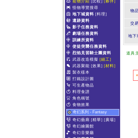
寵物介紹
[比較]
[夥伴]
怪物導覽搜尋
物
地下城資料
[料理]
遺跡資料
交
影子任務資料
劇場任務資料
地下
訓練所資料
使徒突襲任務資料
烈焰見習騎士團資料
道具
武器改造模擬
[細工]
武器聚能
[效果]
[材料]
製衣樣本
打鐵設計圖
可生產物品
料理食譜
角色稱號
食物效果
奇幻系列 - Fantasy
奇幻藝廊
[精華]
[廣場]
奇幻繪圖館
奇幻音樂廳