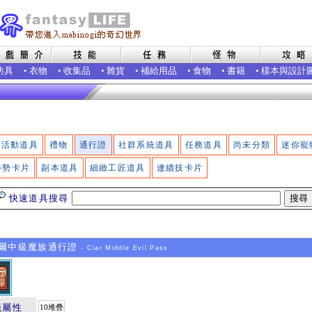
防具
•
衣物
•
收集品
•
雜貨
•
補給用品
•
食物
•
書籍
•
樣本與設計
活動道具
禮物
通行證
社群系統道具
任務道具
尚未分類
迷你寵
姿勢卡片
副本道具
細緻工匠道具
連續技卡片
快速道具搜尋
爾中級魔族通行證
- Ciar Middle Evil Pass
籤屬性
10堆疊