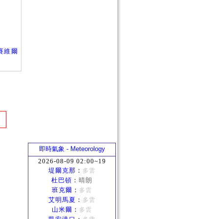
賽維爾
即時氣象 - Meteorology
2026-08-09 02:00~19
堤爾克那
：
多雲
杜巴頓
：
晴朗
班克爾
：
多雲
艾明馬夏
：
多雲
山米爾
：
多雲