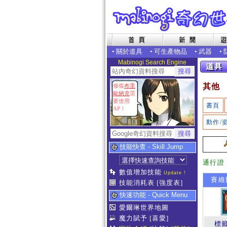
•
關於道具
•
可生產物品
•
武器
•
Mabinogi Search Engine
其他
修復
布里
歐納克
需
要使用
書頁
AP！
動作/
技能快查 - Skill Jump
通行證
數值增加技能
Update !
賽維
技能消耗表
[強度表]
快速功能 - Quick Menu
愛爾琳世界地圖
魔力賦予
[喜愛]
標