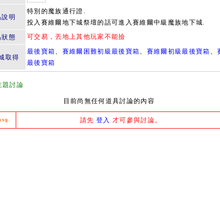
特別的魔族通行證.
品說明
投入賽維爾地下城祭壇的話可進入賽維爾中級魔族地下城.
可交易，丟地上其他玩家不能撿
易狀態
最後寶箱
、
賽維爾困難初級最後寶箱
、
賽維爾初級最後寶箱
、
城取得
最後寶箱
主題討論
目前尚無任何道具討論的內容
請先
登入
才可參與討論。
msg.