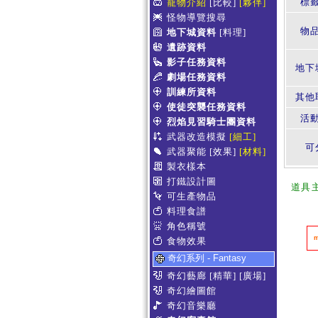
標
寵物介紹
[比較]
[夥伴]
怪物導覽搜尋
物
地下城資料
[料理]
遺跡資料
影子任務資料
地下
劇場任務資料
訓練所資料
其他
使徒突襲任務資料
活
烈焰見習騎士團資料
武器改造模擬
[細工]
可
武器聚能
[效果]
[材料]
製衣樣本
打鐵設計圖
道具
可生產物品
料理食譜
角色稱號
食物效果
奇幻系列 - Fantasy
奇幻藝廊
[精華]
[廣場]
奇幻繪圖館
奇幻音樂廳