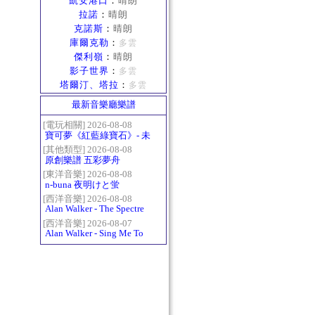
凱安港口
：
晴朗
拉諾
：
晴朗
克諾斯
：
晴朗
庫爾克勒
：
多雲
傑利嶺
：
晴朗
影子世界
：
多雲
塔爾汀、塔拉
：
多雲
最新音樂廳樂譜
[電玩相關] 2026-08-08
寶可夢《紅藍綠寶石》- 未
白鎮BGM (Littleroot Town)
[其他類型] 2026-08-08
原創樂譜 五彩夢舟
[東洋音樂] 2026-08-08
n-buna 夜明けと蛍
[西洋音樂] 2026-08-08
Alan Walker - The Spectre
[西洋音樂] 2026-08-07
Alan Walker - Sing Me To
Sleep