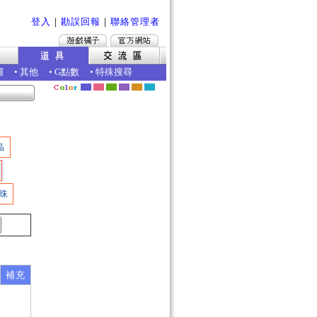
登入
｜
勘誤回報
｜
聯絡管理者
圖
•
其他
•
G點數
•
特殊搜尋
晶
珠
補充