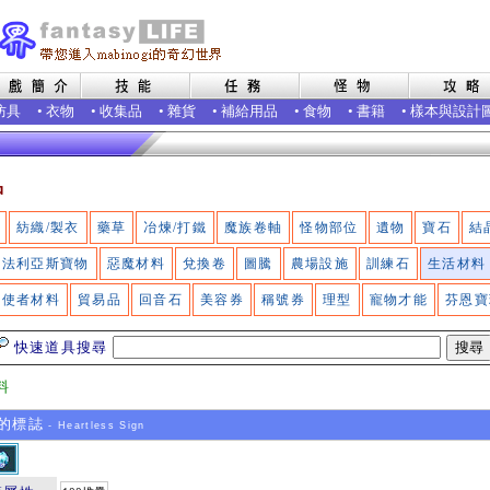
防具
•
衣物
•
收集品
•
雜貨
•
補給用品
•
食物
•
書籍
•
樣本與設計
品
紡織/製衣
藥草
冶煉/打鐵
魔族卷軸
怪物部位
遺物
寶石
結
法利亞斯寶物
惡魔材料
兌換卷
圖騰
農場設施
訓練石
生活材料
使者材料
貿易品
回音石
美容券
稱號券
理型
寵物才能
芬恩寶
快速道具搜尋
料
的標誌
- Heartless Sign