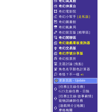
奇幻寫真館
奇幻伸展台
奇幻電影院
奇幻小幫手
[走私販]
奇幻圖書館
奇幻氣象局
奇幻留言版
[精華區]
奇幻閒聊區
奇幻遊戲看板查詢器
奇幻交易版
奇幻序號分享版
奇幻投票所
主題討論
[焦點]
角色名字顏色計算器
奇怪？不一樣
#5
更新頁面 - Update
[任務][主線任務]
G25主線任務 - 日蝕
[任務][主線/故事劇情]
寵物訓練師任務
[遊戲簡介][地圖]
摩格梅爾