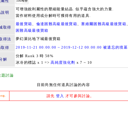
籤屬性
100堆疊
可增強銳利屬性的壓縮能量結晶. 似乎蘊含強大的力量.
品說明
當作材料使用或分解時可獲得有用的道具.
最後寶箱
、
倫達困難高級最後寶箱
、
賽維爾困難高級最後寶箱
城取得
困難高級最後寶箱
夢幻萊比地下城最後寶箱
取得法
2019-11-21 00:00:00 ~ 2019-12-12 00:00:00 被遺忘的墳墓
動取得
分解 Rank 3 時 58%
分解
冰冷的標誌 x 1 =>
高純度強化劑
x 7 ~ 10
主題討論
目前尚無任何道具討論的內容
請先
登入
才可參與討論。
msg.