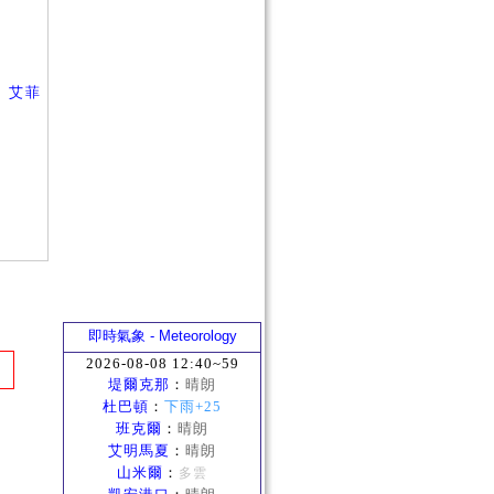
、
艾菲
即時氣象 - Meteorology
2026-08-08 12:40~59
堤爾克那
：
晴朗
杜巴頓
：
下雨+25
班克爾
：
晴朗
艾明馬夏
：
晴朗
山米爾
：
多雲