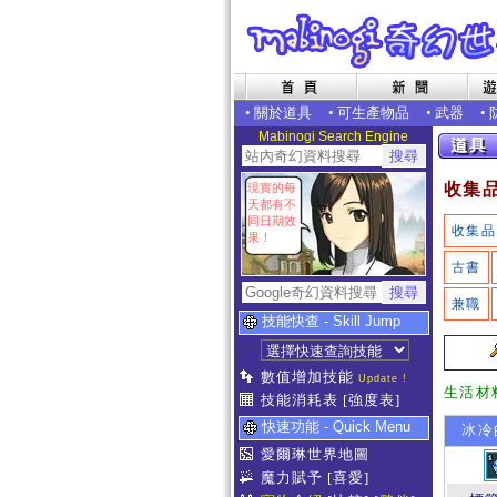
•
關於道具
•
可生產物品
•
武器
•
Mabinogi Search Engine
收集
現實的每
天都有不
同日期效
收集品
果！
古書
兼職
技能快查 - Skill Jump
數值增加技能
Update !
生活材
技能消耗表
[強度表]
快速功能 - Quick Menu
冰冷
愛爾琳世界地圖
魔力賦予
[喜愛]