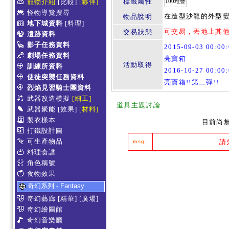
標籤屬性
寵物介紹
[比較]
[夥伴]
100堆疊
怪物導覽搜尋
在造型沙龍的外型變
物品說明
地下城資料
[料理]
可交易，丟地上其
交易狀態
遺跡資料
影子任務資料
2015-09-03 00:0
劇場任務資料
亮寶箱
活動取得
訓練所資料
2016-10-27 00:0
使徒突襲任務資料
亮寶箱!!第二彈!!
烈焰見習騎士團資料
武器改造模擬
[細工]
道具主題討論
武器聚能
[效果]
[材料]
製衣樣本
目前尚
打鐵設計圖
可生產物品
請
msg.
料理食譜
角色稱號
食物效果
奇幻系列 - Fantasy
奇幻藝廊
[精華]
[廣場]
奇幻繪圖館
奇幻音樂廳