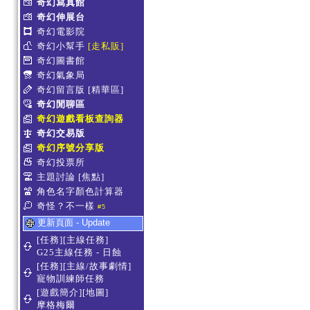
奇幻寫真館
奇幻伸展台
奇幻電影院
奇幻小幫手
[走私販]
奇幻圖書館
奇幻氣象局
奇幻留言版
[精華區]
奇幻閒聊區
奇幻遊戲看板查詢器
奇幻交易版
奇幻序號分享版
奇幻投票所
主題討論
[焦點]
角色名字顏色計算器
奇怪？不一樣
#5
更新頁面 - Update
[任務][主線任務]
G25主線任務 - 日蝕
[任務][主線/故事劇情]
寵物訓練師任務
[遊戲簡介][地圖]
摩格梅爾