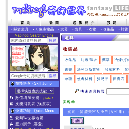
•
關於道具
•
可生產物品
•
武器
•
防具
•
衣物
•
收集品
•
雜貨
Mabinogi Search Engine
收集品
快來
奇幻
寫真館
分
享自己的
收集品
紡織/製衣
藥草
冶煉/打
造型~
古書
法利亞斯寶物
惡魔材料
兌
兼職
使者材料
貿易品
回音石
技能快查 - Skill Jump
快速道具搜尋
數值增加技能
Update !
美容券
技能消耗表
[強度表]
快速功能 - Quick Menu
蜜莉亞髮型美容兌換券(女性用)
- 
愛爾琳世界地圖
魔力賦予
[喜愛]