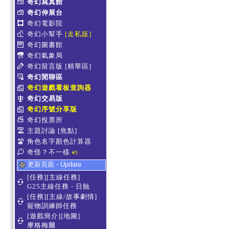
奇幻寫真館
奇幻伸展台
奇幻電影院
奇幻小幫手
[走私販]
奇幻圖書館
奇幻氣象局
奇幻留言版
[精華區]
奇幻閒聊區
奇幻遊戲看板查詢器
奇幻交易版
奇幻序號分享版
奇幻投票所
主題討論
[焦點]
角色名字顏色計算器
奇怪？不一樣
#5
更新頁面 - Update
[任務][主線任務]
G25主線任務 - 日蝕
[任務][主線/故事劇情]
寵物訓練師任務
[遊戲簡介][地圖]
摩格梅爾