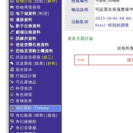
標籤屬性
寵物介紹
[比較]
[夥伴]
可使用
100堆疊
怪物導覽搜尋
可設置在浪漫農場中的
物品說明
地下城資料
[料理]
2015-10-01 00:00
遺跡資料
活動取得
Fate》特別的調查
影子任務資料
劇場任務資料
訓練所資料
道具主題討論
使徒突襲任務資料
目前尚
烈焰見習騎士團資料
武器改造模擬
[細工]
請
msg.
武器聚能
[效果]
[材料]
製衣樣本
打鐵設計圖
可生產物品
料理食譜
角色稱號
食物效果
奇幻系列 - Fantasy
奇幻藝廊
[精華]
[廣場]
奇幻繪圖館
奇幻音樂廳