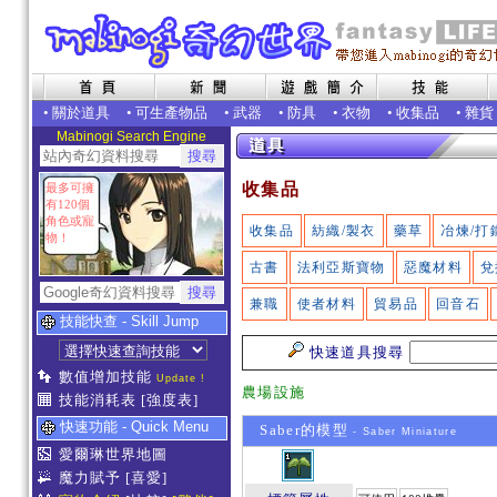
•
關於道具
•
可生產物品
•
武器
•
防具
•
衣物
•
收集品
•
雜貨
Mabinogi Search Engine
收集品
最多可擁
有120個
角色或寵
收集品
紡織/製衣
藥草
冶煉/打
物！
古書
法利亞斯寶物
惡魔材料
兌
兼職
使者材料
貿易品
回音石
技能快查 - Skill Jump
快速道具搜尋
數值增加技能
Update !
農場設施
技能消耗表
[強度表]
快速功能 - Quick Menu
Saber的模型
- Saber Miniature
愛爾琳世界地圖
魔力賦予
[喜愛]