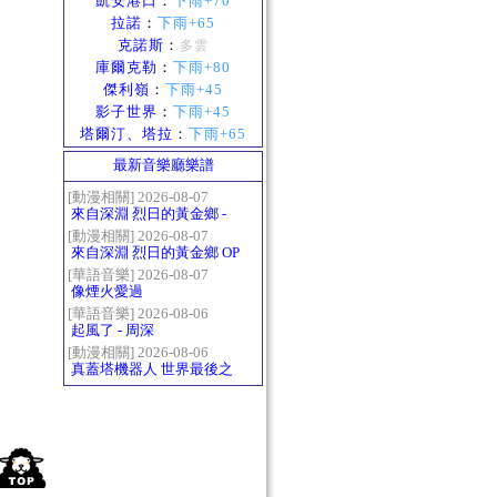
凱安港口
：
下雨+70
拉諾
：
下雨+65
克諾斯
：
多雲
庫爾克勒
：
下雨+80
傑利嶺
：
下雨+45
影子世界
：
下雨+45
塔爾汀、塔拉
：
下雨+65
最新音樂廳樂譜
[動漫相關] 2026-08-07
來自深淵 烈日的黃金鄉 -
Gravity
[動漫相關] 2026-08-07
來自深淵 烈日的黃金鄉 OP
- かたち(Katachi)
[華語音樂] 2026-08-07
像煙火愛過
[華語音樂] 2026-08-06
起風了 - 周深
[動漫相關] 2026-08-06
真蓋塔機器人 世界最後之
日OP2 HEATS