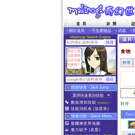
•
關於道具
•
可生產物品
•
武器
•
Mabinogi Search Engine
食物
要設立商
店販賣物
品必須購
料理
買服務！
技能快查 - Skill Jump
數值增加技能
Update !
料理
技能消耗表
[強度表]
Tar
快速功能 - Quick Menu
愛爾琳世界地圖
魔力賦予
[喜愛]