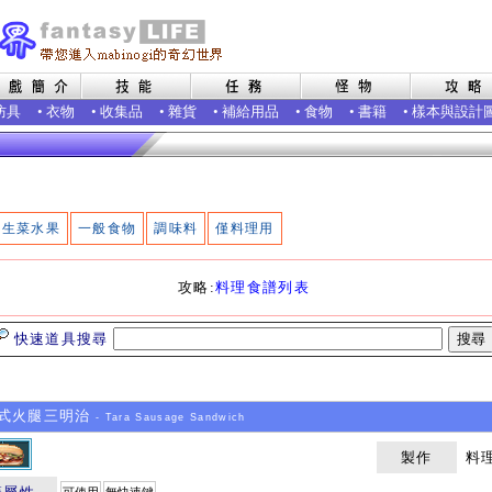
防具
•
衣物
•
收集品
•
雜貨
•
補給用品
•
食物
•
書籍
•
樣本與設計
生菜水果
一般食物
調味料
僅料理用
攻略:
料理食譜列表
快速道具搜尋
a式火腿三明治
- Tara Sausage Sandwich
製作
料