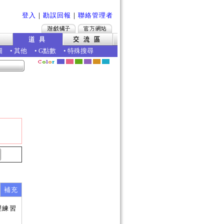
登入
｜
勘誤回報
｜
聯絡管理者
圖
•
其他
•
G點數
•
特殊搜尋
補充
理練習