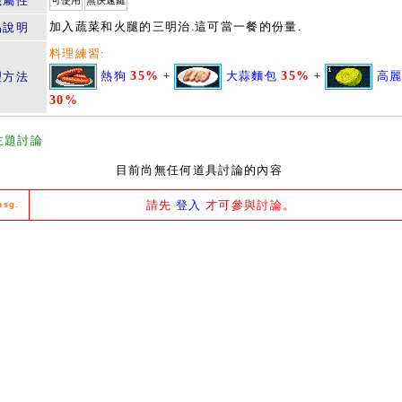
籤屬性
可使用
無快速鍵
加入蔬菜和火腿的三明治.這可當一餐的份量.
品說明
料理練習:
熱狗
35%
+
大蒜麵包
35%
+
高
理方法
30%
主題討論
目前尚無任何道具討論的內容
請先
登入
才可參與討論。
msg.