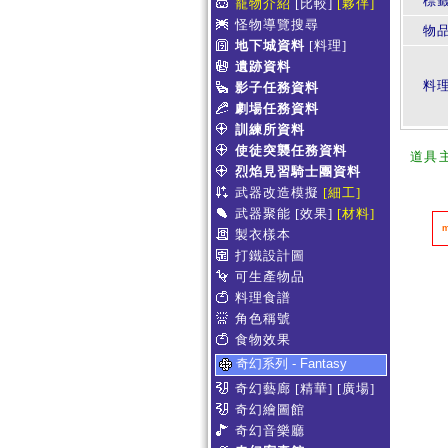
標
寵物介紹
[比較]
[夥伴]
怪物導覽搜尋
物
地下城資料
[料理]
遺跡資料
料
影子任務資料
劇場任務資料
訓練所資料
使徒突襲任務資料
道具
烈焰見習騎士團資料
武器改造模擬
[細工]
武器聚能
[效果]
[材料]
製衣樣本
打鐵設計圖
可生產物品
料理食譜
角色稱號
食物效果
奇幻系列 - Fantasy
奇幻藝廊
[精華]
[廣場]
奇幻繪圖館
奇幻音樂廳