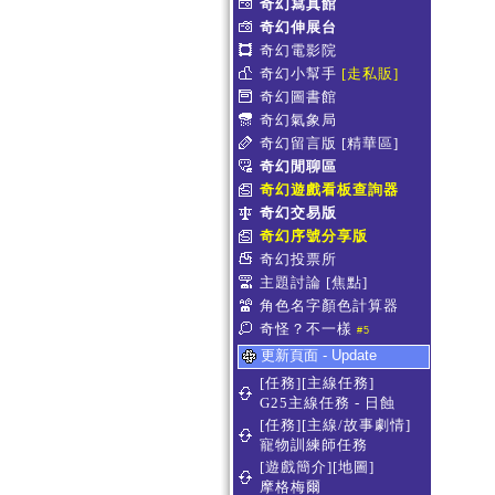
奇幻寫真館
奇幻伸展台
奇幻電影院
奇幻小幫手
[走私販]
奇幻圖書館
奇幻氣象局
奇幻留言版
[精華區]
奇幻閒聊區
奇幻遊戲看板查詢器
奇幻交易版
奇幻序號分享版
奇幻投票所
主題討論
[焦點]
角色名字顏色計算器
奇怪？不一樣
#5
更新頁面 - Update
[任務][主線任務]
G25主線任務 - 日蝕
[任務][主線/故事劇情]
寵物訓練師任務
[遊戲簡介][地圖]
摩格梅爾