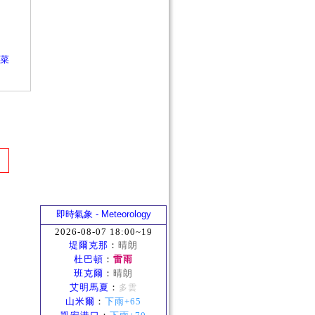
麗菜
即時氣象 - Meteorology
2026-08-07 18:00~19
堤爾克那
：
晴朗
杜巴頓
：
雷雨
班克爾
：
晴朗
艾明馬夏
：
多雲
山米爾
：
下雨+65