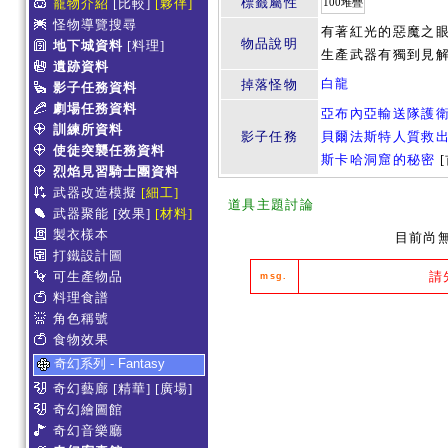
標籤屬性
寵物介紹
[比較]
[夥伴]
100堆疊
怪物導覽搜尋
有著紅光的惡魔之眼
物品說明
地下城資料
[料理]
生產武器有獨到見解
遺跡資料
白龍
掉落怪物
影子任務資料
劇場任務資料
亞布內亞輸送隊護
訓練所資料
影子任務
貝爾法斯特人質救
使徒突襲任務資料
斯卡哈洞窟的秘密
[
烈焰見習騎士團資料
武器改造模擬
[細工]
道具主題討論
武器聚能
[效果]
[材料]
製衣樣本
目前尚
打鐵設計圖
可生產物品
請
msg.
料理食譜
角色稱號
食物效果
奇幻系列 - Fantasy
奇幻藝廊
[精華]
[廣場]
奇幻繪圖館
奇幻音樂廳