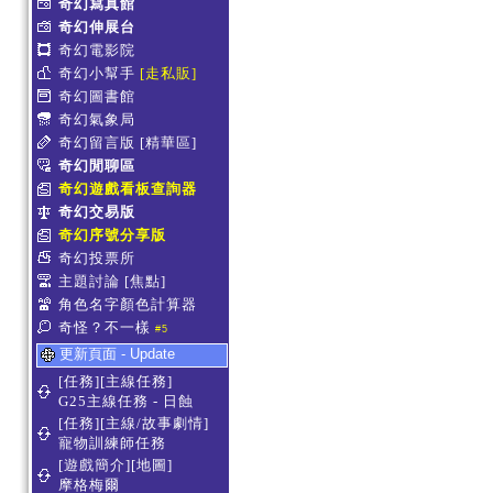
奇幻寫真館
奇幻伸展台
奇幻電影院
奇幻小幫手
[走私販]
奇幻圖書館
奇幻氣象局
奇幻留言版
[精華區]
奇幻閒聊區
奇幻遊戲看板查詢器
奇幻交易版
奇幻序號分享版
奇幻投票所
主題討論
[焦點]
角色名字顏色計算器
奇怪？不一樣
#5
更新頁面 - Update
[任務][主線任務]
G25主線任務 - 日蝕
[任務][主線/故事劇情]
寵物訓練師任務
[遊戲簡介][地圖]
摩格梅爾