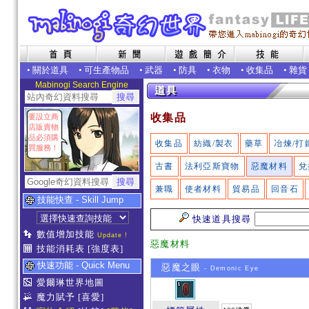
•
關於道具
•
可生產物品
•
武器
•
防具
•
衣物
•
收集品
•
雜貨
Mabinogi Search Engine
收集品
要設立商
店販賣物
品必須購
收集品
紡織/製衣
藥草
冶煉/打
買服務！
古書
法利亞斯寶物
惡魔材料
兌
兼職
使者材料
貿易品
回音石
技能快查 - Skill Jump
快速道具搜尋
數值增加技能
Update !
惡魔材料
技能消耗表
[強度表]
快速功能 - Quick Menu
惡魔之眼
- Demonic Eye
愛爾琳世界地圖
魔力賦予
[喜愛]